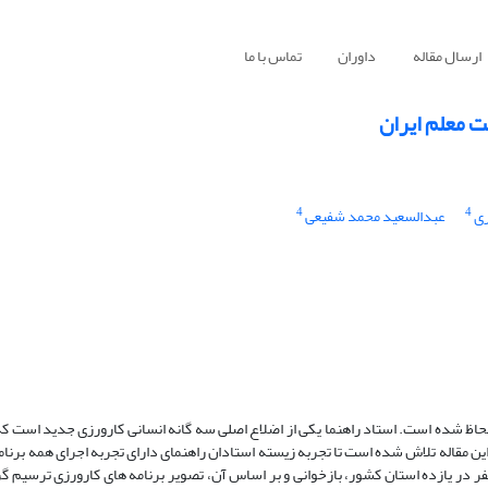
ارسال مقاله
داوران
تماس با ما
ت معلم ایران
4
4
ری
عبدالسعید محمد شفیعی
در برنامه جدید کارورزی تربیت معلم ایران، نقشی اساسی برای «استاد راهنما» لحاظ شده است. استاد راهنما یکی از اضلاع اصلی
(1-4)، که در اولین نوبت اجرای آن مشارکت داشته ‎اند، از طریق مصاحبه با 26 نفر در یازده استان کشور، بازخ