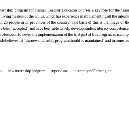
nternship program for Iranian Teacher Educaton Courses, a key role for the "supe
 living masters of the Guide, which has experience in implementing all the interns
th 26 people in 11 provinces of the country. The basis of this is the image of t
 been "accepted" and have been able to help develop student literacy competences,
rofessors. However, the implementation of the first part of this program is accom
ide believe that "the new internship program should be maintained" and, in some re
on
new internship program
supervisor
university of Farhangian