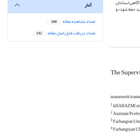
 راهنما و حتی بهبود آگاهی استادان
آمار
اید حفظ شود» و
تعداد مشاهده مقاله
260
تعداد دریافت فایل اصل مقاله
142
The Supervi
mansoureh irann
1
kHARAZMI u
2
Assistant Profe
3
Farhangian Unive
4
Farhangiyan U