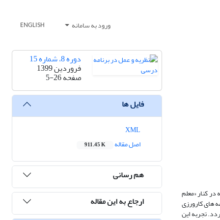
ورود به سامانه
ENGLISH
دوره 8، شماره 15
فروردین 1399
صفحه
5-26
فایل ها
XML
اصل مقاله
911.45 K
هم رسانی
 سه‎ گانه انسانی کارورزی جدید است که در کنار «معلم
ارجاع به این مقاله
راهنما» و «دانشجومعلم» به ایفای نقش راهبری دو عنصر دیگر اقدام می‎کند. در این مقاله تلاش شده است تا تجربه زیسته استادان راهنمای دارای تجربه اجرای همه برنامه ‎های کارورزی
وانی و بر اساس آن، تصویر برنامه‎ های کارورزی ترسیم گردد. تجربه این