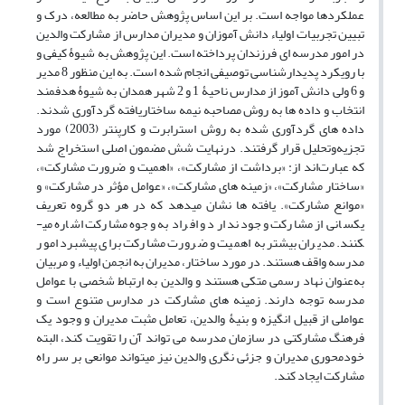
عملکردها مواجه است. بر این اساس پژوهش حاضر به مطالعه، درک و
تبیین تجربیات اولیاء دانش ­آموزان و مدیران مدارس از مشارکت والدین
در امور مدرسه ­ای فرزندان پرداخته است. این پژوهش به شیوۀ کیفی و
با رویکرد پدیدارشناسی توصیفی انجام شده است. به این منظور 8 مدیر
و 6 ولی دانش ­آموز از مدارس ناحیۀ 1 و 2 شهر همدان به ­شیوۀ هدفمند
انتخاب و داده ­ها به روش مصاحبه نیمه ساختاریافته گردآوری شدند.
داده ­های گردآوری شده به روش استرابرت و کارپنتر (2003) مورد
تجزیه‌وتحلیل قرار گرفتند. درنهایت شش مضمون اصلی استخراج شد
که عبارت‌اند از: «برداشت از مشارکت»، «اهمیت و ضرورت مشارکت»،
«ساختار مشارکت»، «زمینه­ های مشارکت»، «عوامل مؤثر در مشارکت» و
«موانع مشارکت». یافته ­ها نشان می­دهد که در هر دو گروه تعریف
یکسانی از مشارکت وجود ندارد و افراد به وجوه مشارکت اشاره می­
کنند. مدیران بیشتر به اهمیت و ضرورت مشارکت برای پیشبرد امور
مدرسه واقف هستند. در مورد ساختار، مدیران به انجمن اولیاء و مربیان
به‌عنوان نهاد رسمی متکی هستند و والدین به ارتباط شخصی با عوامل
مدرسه توجه دارند. زمینه­ های مشارکت در مدارس متنوع است و
عواملی از قبیل انگیزه و بنیۀ والدین، تعامل مثبت مدیران و وجود یک
فرهنگ مشارکتی در سازمان مدرسه می­ تواند آن را تقویت کند، البته
خودمحوری مدیران و جزئی­ نگری والدین نیز می­تواند موانعی بر سر راه
مشارکت ایجاد کند.