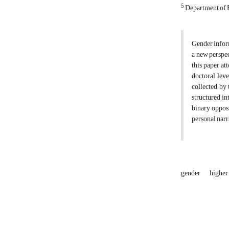
5
Department of E
Gender inform
a new perspec
this paper at
doctoral leve
collected by 
structured in
binary oppos
personal narr
gender
higher