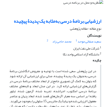
ارزشیابی برنامۀ درسی به‌مثابه یک پدیدۀ پیچیده
نوع مقاله : مقاله پژوهشی
نویسندگان
2
1
سعید صفائی موحد
محمد حاجی زاد
1
شرکت ملی نفت ایران
2
دانشگاه آزاد اسلامی واحد نکا
چکیده
در این پژوهش سعی شده است با توجیه و مفروض انگاشتن برنامۀ
درسی به‌عنوان یک پدیدۀ پیچیده، مدلی برای ارزشیابی آن ارائه شود
که بتوان به کمک آن تصویری جامع‌تر از ابعاد مختلف برنامۀ درسی در
گزارش‌های ارزشیابی ارائه کرد. در این مدل ابعاد و لایه‌های مختلف
برنامۀ درسی (مکتوب، اجراشده، تجربه شده، آزمون شده، تبلور
یافته) بر اساس سه معیار (آرمان‌های قصد شده، ابعاد پنهان و عناصر
مغفول) ارزیابی شده و نهایتاً یک ماتریس 15 سلولی را به‌وجود می‌آورند.
ین پژوهش را می‌توان از نوع «پژوهش نظریه‌ای» دانست که هدف آن