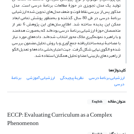
تولید یک مدل تجویزی در حوزۀ مطالعات برنامۀ درسی است. مدل
مذکور پس از بررسی نقاط قوت و ضعف مدل‌های تدوین شده ارزشیابی
برنامۀ درسی در طی 80 سال گذشته و به‌منظور پوشش تمامی ابعاد
ممکن این پدیده ساخته شد. اطلاع‌رسان‌های این پژوهش 6 نفر از
متخصصان حوزۀ ارزشیابی برنامۀ درسی بوده‌اند که به‌صورت هدفمند
و با راهبرد نمونه‌گیری ملاک محور انتخاب شده‌اند. داده‌های مورد نیاز
با مصاحبۀ نیمه‌ساختاریافته جمع‌آوری و با روش تحلیل مضمون بررسی
شده و الگوی نهایی شکل گرفت. جهت اعتباربخشی داده‌ها و تعدیل الگو
از راهبردهای بازبینی اعضا و تحلیل همگنان استفاده شد.
کلیدواژه‌ها
ارزشیابی برنامۀ درسی
نظریۀ پیچیدگی
ارزشیابی آموزشی
برنامۀ
درسی
عنوان مقاله
English
ECCP: Evaluating Curriculum as a Complex
Phenomenon
نویسندگان