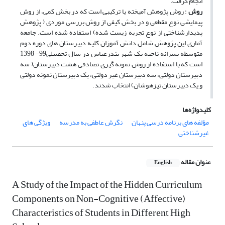
انجام گرفت.
روش
: روش پژوهش آمیخته یا ترکیبی است که در بخش کمی، از روش
پیمایشی نوع مقطعی و در بخش کیفی از روش بررسی موردی ( پژوهش
پدیدارشناختی از نوع تجربه زیست شده) استفاده شده است. جامعه
آماری این پژوهش شامل دانش آموزان کلیه دبیرستان های دوره دوم
متوسطه پسرانه ناحیه یک شهر بندرعباس در سال تحصیلی99- 1398
است که با استفاده از روش نمونه گیری تصادفی هشت دبیرستان( سه
دبیرستان دولتی، سه دبیرستان غیر دولتی، یک دبیرستان نمونه دولتی
و یک دبیرستان تیزهوشان) انتخاب شدند.
کلیدواژه‌ها
مؤلفه های برنامه درسی پنهان
نگرش عاطفی به مدرسه
ویژگی های
غیرشناختی
عنوان مقاله
English
A Study of the Impact of the Hidden Curriculum
Components on Non-Cognitive (Affective)
Characteristics of Students in Different High