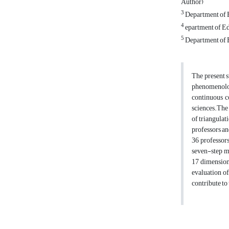
Author)
3
Department of E
4
epartment of Ed
5
Department of E
The present s
phenomenolog
continuous co
sciences.The 
of triangulat
professors an
36 professors
seven-step mo
17 dimension
evaluation of
contribute to