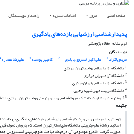
صفحه اصلی
مرور
اطلاعات نشریه
راهنمای نویسندگان
پدیدارشناسی ارزشیابی بازده‌های ‌یادگیری
نوع مقاله : مقاله پژوهشی
نویسندگان
4
3
2
1
مریم پاکزاد
علی اکبر خسروی بابادی
کامبیز پوشنه
علیرضا عصاره
1
دانشگاه آزاد اسلامی واحد تهران مرکزی
2
دانشگاه آزاد تهران مرکزی
3
دانشگاه آزاد اسلامی تهران مرکزی
4
دانشگاه تربیت دبیر شهید رجایی
5
گروه تربیت ومشاوره، دانشکده روانشناسی وعلوم تربیتی،واحد تهران مرکزی،دانشگا
چکیده
ژوهش حاضربه بررسی «پدیدارشناسی ارزشیابی بازده‌های ‌یادگیری»پرداخته 
صورت گرفت. قلمرو موضوعی آن درحیطه مباحث علوم‌تربیتی ‌است.روش‌ جمع‌آوری