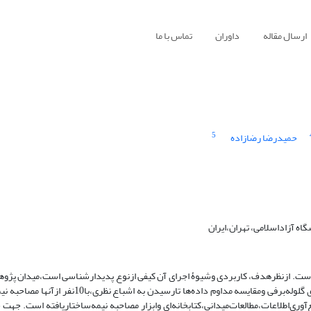
ارسال مقاله
داوران
تماس با ما
5
حمیدرضا رضازاده
ه آزاداسلامی، تهران،ایران
است. ازنظرهدف، کاربردی وشیوۀ اجرای آن کیفی ازنوع پدیدارشناسی است،میدان ‌پژو
اساتید رشتۀ علوم‌تربیتی ‌دانشگاه‌های‌استان‌تهران است. که باروش نمونه‌گیری‌ گلوله‌برفی ومقایسه مداوم
‌اطلاعات‌،مطالعات‌‌میدانی،کتابخانه‌ای وابزار مصاحبه ‌نیمه‌ساختاریافته است. جهت