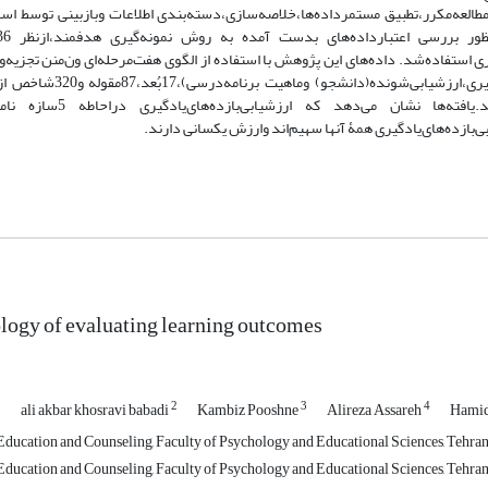
مطالعه‌مکرر،تطبیق مستمرداده‌ها،خلاصه‌سازی،دسته‌بندی اطلاعات ‌وبازبینی توسط اسات
ی استفاده‌شد. داده‌های این پژوهش با استفاده از الگوی هفت‌مرحله‌ای ون‌منن تجزیه‌
نهایت 5سازه(ماهیت ‌ارزشیابی،ارزشیابی ‌کننده(استاد)،ماهیت ‌بازد
ارزشیابی‌بازده‌های‌یادگیری ‌دانشجویان درقالب ‌الگویی استخراج
ی‌بازد‌ه‌های‌یادگیری همۀ آنها سهیم‌اند وارزش یکسانی دارند.
ogy of evaluating learning outcomes
1
2
3
4
ali akbar khosravi babadi
Kambiz Pooshne
Alireza Assareh
Hamid
ducation and Counseling, Faculty of Psychology and Educational Sciences, Tehran C
ducation and Counseling, Faculty of Psychology and Educational Sciences, Tehran 