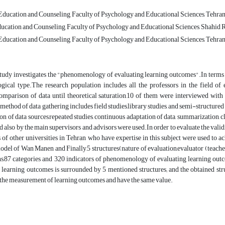
ducation and Counseling, Faculty of Psychology and Educational Sciences, Tehran C
ucation and Counseling, Faculty of Psychology and Educational Sciences, Shahid Ra
ducation and Counseling, Faculty of Psychology and Educational Sciences, Tehran C
tudy investigates the "phenomenology of evaluating learning outcomes".In terms o
ical type.The research population includes all the professors in the field of
mparison of data until theoretical saturation,10 of them were interviewed with s
method of data gathering includes field studies,library studies, and semi-structured 
ion of data sources,repeated studies, continuous adaptation of data, summarization, 
d also by the main supervisors and advisors were used.In order to evaluate the val
 of other universities in Tehran who have expertise in this subject were used to a
del of Wan Manen and Finally,5 structures(nature of evaluation,evaluator (teacher
s,87 categories and 320 indicators of phenomenology of evaluating learning outc
 learning outcomes is surrounded by 5 mentioned structures; and the obtained stru
 the measurement of learning outcomes and have the same value.