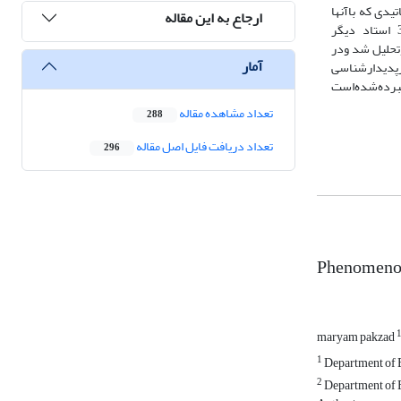
یدی که باآنها
ارجاع به این مقاله
گرفته‌شد. به‌منظور بررسی اعتبارداده‌های بدست آمده به روش نمونه‌گیری هدفمند،ازنظر 36 استاد دیگر
وتحلیل شد ودر
آمار
ه‌های‌یادگیری،ارزشیابی‌شونده(دانشجو) وماهیت ‌برنامه‌درسی)،17بُعد،87مقوله‌ و320شاخص ازپدیدارشناسی
 گردید.یافته‌ها نشان ‌می‌دهد که ارزشیابی‌بازده‌های‌یادگیری دراحاطه 5سازه نامبرده‌شده‌است
تعداد مشاهده مقاله
288
تعداد دریافت فایل اصل مقاله
296
Phenomenol
maryam pakzad
1
Department of E
2
Department of E