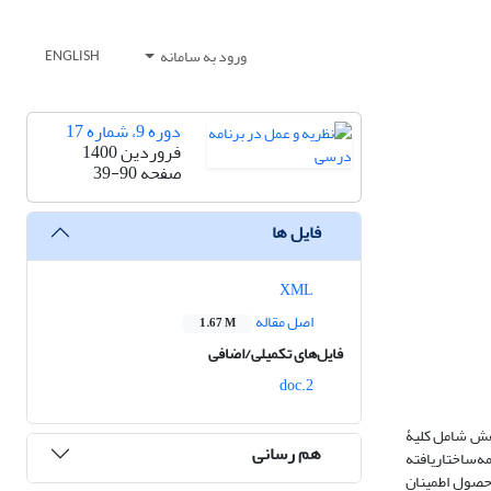
ورود به سامانه
ENGLISH
دوره 9، شماره 17
فروردین 1400
صفحه
39-90
فایل ها
XML
اصل مقاله
1.67 M
فایل‌های تکمیلی/اضافی
2.doc
هش شامل کلیۀ
هم رسانی
 داده‌ها تارسیدن به ‌اشباع ‌نظری،با10نفر ازآنها مصاحبه ‌نیمه‌ساختاریافته
 حصول اطمینان