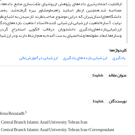
ازقابلیت اعتمادپذیری داده‌های‌ پژوهش ازروشهای مثلث‌سازی منابع ‌داده‌ها،
مصاحبه شد،همچنین ازنظر اساتید راهنماومشاور بهره
دانشگاه‌های‌استان‌تهران که دراین موضوع صاحب‌نظرند تارسیدن به ‌اشباع‌نظر
وسازه‌ها،ابعاد،مقوله‌ها وشاخصهای بدست ‌آمده به هم ارتباط دارند ودر ارزشیاب
کلیدواژه‌ها
یادگیری
ارزشیابی بازده های یادگیری
ارزشیابی درآموزش‌عالی
عنوان مقاله
English
نویسندگان
English
5
reza Rezazadh
entral Branch, Islamic Azad University, Tehran, Iran
Central Branch, Islamic Azad University, Tehran, Iran (Correspondant