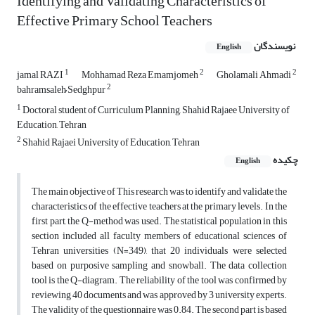
Identifying and Validating Characteristics of
Effective Primary School Teachers
نویسندگان
English
1
2
2
jamal RAZI
Mohhamad Reza Emamjomeh
Gholamali Ahmadi
2
bahramsaleh ُSedghpur
1
Doctoral student of Curriculum Planning, Shahid Rajaee University of
Education, Tehran
2
Shahid Rajaei University of Education, Tehran
چکیده
English
The main objective of This research was to identify and validate the
characteristics of the effective teachers at the primary levels. In the
first part, the Q-method was used. The statistical population in this
section included all faculty members of educational sciences of
Tehran universities (N=349), that 20 individuals were selected
based on purposive sampling and snowball. The data collection
tool is the Q-diagram. The reliability of the tool was confirmed by
reviewing 40 documents and was approved by 3 university experts.
The validity of the questionnaire was 0.84. The second part is based