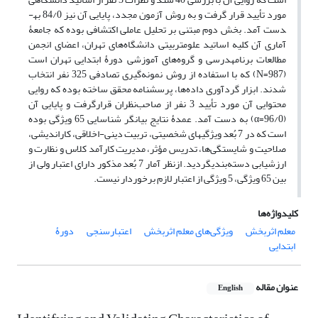
مورد تأیید قرار گرفت و به روش آزمون مجدد، پایایی آن نیز 84/0 به­
دست آمد. بخش دوم مبتنی بر تحلیل عاملی اکتشافی بوده که جامعۀ
آماری آن کلیه اساتید علوم­تربیتی دانشگاه‌های تهران، اعضای انجمن
مطالعات برنامه­درسی و گروه‌های آموزشی دورۀ ابتدایی تهران است
(987=N) که با استفاده از روش نمونه‌گیری تصادفی 325 نفر انتخاب
شدند. ابزار گردآوری داده‌ها، پرسشنامه محقق ساخته بوده که روایی
محتوایی آن مورد تأیید 3 نفر از صاحب‌نظران قرارگرفت و پایایی آن
(96/0=α) به دست آمد. عمدۀ نتایج بیانگر شناسایی 65 ویژگی بوده
است که در 7 بُعد ویژگی­های شخصیتی، تربیت دینی-اخلاقی، کاراندیشی،
صلاحیت و شایستگی‌ها، تدریس مؤثر، مدیریت کارآمد کلاس و نظارت و
ارزشیابی دسته‌بندی­گردید. ازنظر آمار 7 بُعد مذکور دارای اعتبار ولی از
بین 65 ویژگی، 5 ویژگی از اعتبار لازم برخوردار نیست.
کلیدواژه‌ها
معلم اثربخش
ویژگی‌های معلم اثربخش
اعتبارسنجی
دورۀ
ابتدایی
عنوان مقاله
English