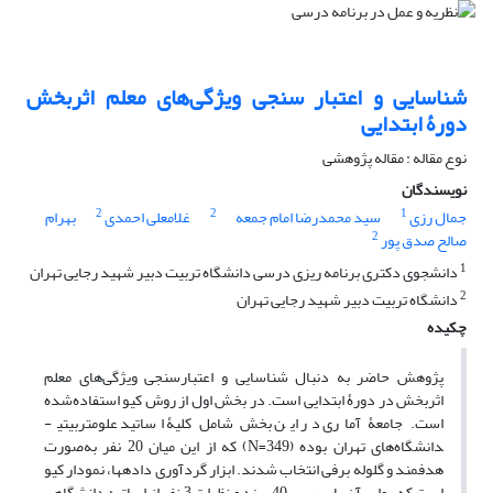
شناسایی و اعتبار سنجی ویژگی‌های معلم اثربخش
دورۀ ابتدایی
نوع مقاله : مقاله پژوهشی
نویسندگان
2
2
1
جمال رزی
سید محمدرضا امام جمعه
غلامعلی احمدی
بهرام
2
صالح صدق پور
1
دانشجوی دکتری برنامه ریزی درسی دانشگاه تربیت دبیر شهید رجایی تهران
2
دانشگاه تربیت دبیر شهید رجایی تهران
چکیده
پژوهش حاضر به دنبال ­شناسایی­ و اعتبارسنجی ویژگی‌های معلم
اثربخش در دورۀ ابتدایی است. در بخش اول از روش کیو استفاده‌شده
است. جامعۀ آماری در این بخش شامل کلیۀ اساتید علوم­تربیتی­
دانشگاه‌های تهران بوده (349=N) که از این میان 20 نفر به‌صورت
هدفمند و گلوله برفی انتخاب شدند. ابزار گردآوری داده­ها، نمودار کیو
است که روایی آن با بررسی 40 سند و نظرات 3 نفر از اساتید دانشگاهی