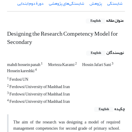
شایستگی
پژوهش
شایستگی‌های پژوهشی
دورۀ دوم ابتدایی
عنوان مقاله
English
Designing the Research Competency Model for
Secondary
نویسندگان
English
1
2
3
mahdi hossein panah
Morteza Karami
Hossin Jafari Sani
4
Hossein kareshki
1
Ferdosi UN
2
Ferdowsi University of Mashhad, Iran
3
Ferdowsi University of Mashhad, Iran
4
Ferdowsi University of Mashhad, Iran
چکیده
English
The aim of the research, was designing a model of required
management competencies for second grade of primary school.