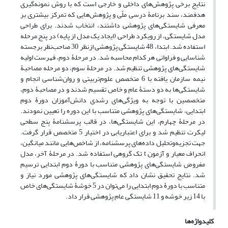
نتایج برخی پژوهش‌های داخلی و خارجی است که با روش نمونه‌گیری
هدفمند، سند برنامۀ درسی ملّی و پژوهش‌هایی که تمرکز بیشتری بر
معرفی شایستگی‌های پژوهشی داشتند، انتخاب شدند. برای طراحی
مدل شایستگی، از رویکرد طراحی (ایجاد یک مدل از پایه) در پنج مرحله
استفاده شد. ابتدا، 48 شایستگی پژوهشی ازنظر 30 صاحب‌نظر برجسته
شناسایی و فراوانی هر کدام محاسبه شد. در مرحلۀ دوم، فهرست اولیه
شایستگی‌های پژوهشی تنظیم شد. در مرحلۀ سوم، دو مرحله مصاحبۀ
نیمه سازمان یافته با 6 متخصص علوم‌تربیتی و روان‌شناسی انجام و
شایستگی‌ها به دو دستۀ عام و خاص تقسیم شدند و در مصاحبۀ دوم،
متخصصین با توجه به ویژگی‌های رشدی دانش‌آموزان دورۀ دوم
ابتدایی، شایستگی‌های پژوهشی متناسب با این دوره را تعیین نمودند.
در مرحلۀ چهارم، این شایستگی‌ها، در قالب پرسشنامۀ پنج سطحی
لیکرت تنظیم شد و برای اعتباریابی در اختیار 5 متخصص قرار گرفت.
جهت تجزیه‌وتحلیل داده‌های پرسشنامه، از شاخص‌هایی مانند میانگین،
انحراف معیار و آزمون t تک گروهی استفاده شد. در مرحلۀ آخر، مدل
مفروض شایستگی‌های پژوهشی متناسب با دورۀ دوم ابتدایی ترسیم
شد. نتایج تحقیق نشان داد که شایستگی‌های پژوهشی مورد نیاز و
متناسب با دورۀ دوم ابتدایی را می‌توان در 5 خوشۀ شایستگی‌های خاص
با 14 زیر خوشه و 11 شایستگی عام پژوهشی قرار داد.
کلیدواژه‌ها