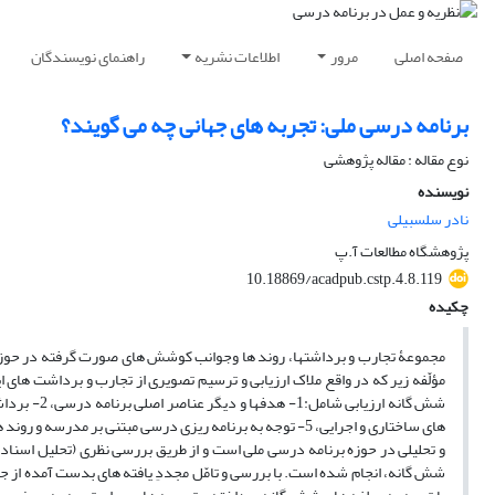
صفحه اصلی
مرور
اطلاعات نشریه
راهنمای نویسندگان
برنامه درسی ملی: تجربه های جهانی چه می گویند؟
نوع مقاله : مقاله پژوهشی
نویسنده
نادر سلسبیلی
پژوهشگاه مطالعات آ.پ
‎10.18869/acadpub.cstp.4.8.119
چکیده
مجموعۀ تجارب و برداشتها، روند ها وجوانب کوشش های صورت گرفته در حوزه
مؤلّفه زیر که در واقع ملاک ارزیابی و ترسیم تصویری از تجارب و برداشت های ای
و تحلیلی در حوزه برنامه درسی ملی است و از طریق بررسی نظری (تحلیل اسنادی
شش گانه، انجام شده است. با بررسی و تامّل مجددِ یافته های بدست آمده از 