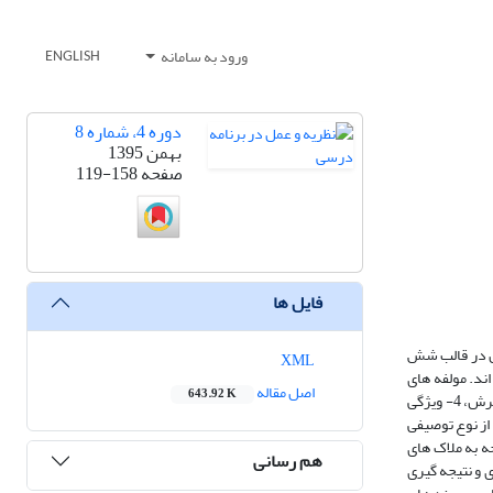
ورود به سامانه
ENGLISH
دوره 4، شماره 8
بهمن 1395
صفحه
119-158
فایل ها
ن در قالب شش
XML
اند. مولفه های
اصل مقاله
643.92 K
شش گانه ارزیابی شامل:1- هدفها و دیگر عناصر اصلی برنامه درسی، 2- برداشتها و مفهوم سازی ها از برنامه درسی ملی، 3- الزاماتِ قبلی، زمینه سازی ها، شرایط پذیرش، 4- ویژگی
لعه انجام شده، از نوع توصیفی
ه به ملاک های
هم رسانی
 و نتیجه گیری