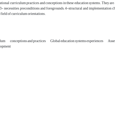
ational curriculum practices and conceptions in these education systems. They are
 3- necessities, preconditions and foregrounds; 4-structural and implementation c
e field of curriculum orientations.
ulum
conceptions and practices
Global education systems experiences
Asses
lopment