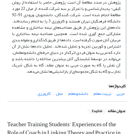
پژوهش در صدد مطالعۀ آن است. پژوهش حاضر با استفاده از روش
کیفی- پدیدارشناسی و با تمرکز بر سه شرکت کننده، از میان 22 مورد
مطالعۀ انجام شده است. شرکت کنندگان، دانشجویان ورودی 91-92
دانشگاه فرهنگیان تهران هستند و کارورزی 3 را به اتمام رسانده‌اند.
داده‌های این پژوهش از طریق مصاحبه‌های نیمه ساختاری و مشاهده
مشارکتی جمع آوری شده است. همچنین مصاحبه نیمه ساختاری با
مربیان آنان صورت گرفته است. داده‌ها از طریق کدگذاری و مقوله بندی
اشتراس و کوربین تجزیه و تحلیل شده‌اند. تحلیل داده‌ها نشان از آن
دارد که مربی به عنوان فردی اثرگذار در دنیای حرفه‌ای دانشجومعلمان،
می‌تواند در توسعۀ شایستگی آنان بیشترین مداخله را داشته باشد و
آن نقش را گاه به صورت مربی به عنوان مقلد، گاه به شکل شریک
تجارب و گاه به شکل مجموعه‌ای از بازاندیشی‌ها نشان می‌دهد.
کلیدواژه‌ها
مربی
تربیت معلم
دانشجومعلم
عمل
کارورزی
عنوان مقاله
English
Teacher Training Students’ Experiences of the
Role of Coach in Linking Theory and Practice in