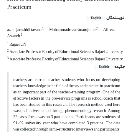
Practicum
نویسندگان
English
1
2
azam jamshidi tavana
Mohammadreza Emamjome
Alireza
3
Assareh
1
Rajaei UN
2
Associate Professor, Faculty of Educational Sciences, Rajaei University
3
Associate Professor, Faculty of Educational Sciences, Rajaei University
چکیده
English
teachers are current teacher-students who focus on developing
teachers’ knowledge in the field of theory and practice in practicum
as an important part of the teacher-training program. One of the
effective factors in the pre-service programs is school coach that
has been studied in this research. The research method used here
was qualitative method through phenomenology research. Among
22 cases, focus was on 3 participants. Participants are students of
91-92 university year who have completed 3 practica. The data
was collected through semi-structured interviews and participants’