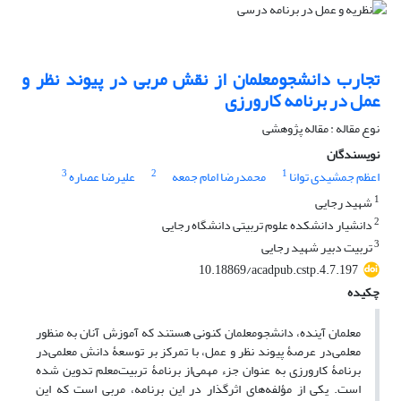
تجارب دانشجومعلمان از نقش مربی در پیوند نظر و
عمل در برنامه کارورزی
نوع مقاله : مقاله پژوهشی
نویسندگان
3
2
1
اعظم جمشیدی توانا
محمدرضا امام جمعه
علیرضا عصاره
1
شهید رجایی
2
دانشیار دانشکده علوم تربیتی دانشگاه رجایی
3
تربیت دبیر شهید رجایی
‎10.18869/acadpub.cstp.4.7.197
چکیده
معلمان آینده، دانشجومعلمان کنونی هستند که آموزش آنان به منظور
معلمی‌در عرصۀ پیوند نظر و عمل، با تمرکز بر توسعۀ دانش معلمی‌در
برنامۀ کارورزی به عنوان جزء مهمی‌از برنامۀ تربیت‌معلم تدوین شده
است. یکی از مؤلفه‌های اثرگذار در این برنامه، مربی است که این