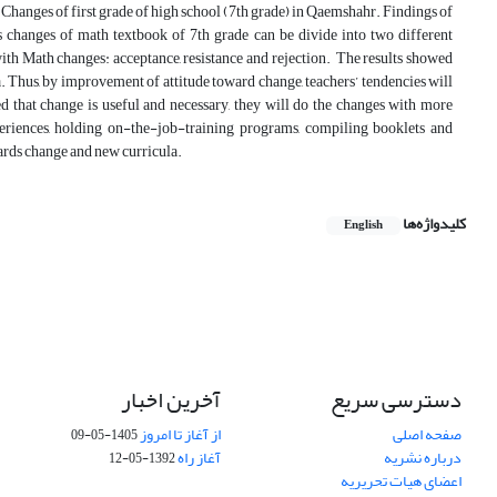
h Changes of first grade of high school (7th grade) in Qaemshahr. Findings of
 changes of math textbook of 7th grade can be divide into two different
with Math changes: acceptance, resistance and rejection. The results showed
ula. Thus, by improvement of attitude toward change, teachers’ tendencies will
d that change is useful and necessary, they will do the changes with more
periences, holding on-the-job-training programs, compiling booklets and
wards change and new curricula.
کلیدواژه‌ها
English
دسترسی سریع
آخرین اخبار
صفحه اصلی
از آغاز تا امروز
1405-05-09
درباره نشریه
آغاز راه
1392-05-12
اعضای هیات تحریریه