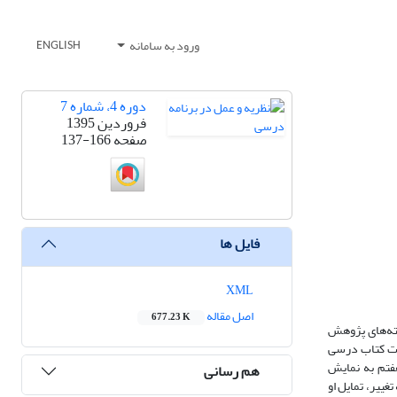
ورود به سامانه
ENGLISH
دوره 4، شماره 7
فروردین 1395
صفحه
137-166
فایل ها
XML
اصل مقاله
677.23 K
ته‌های پژوهش
ه دو دسته تقسیم می‎شوند: نگاه مثبت به تغییرات کتاب درسی
هفتم به نمایش
هم رسانی
ییر، تمایل او