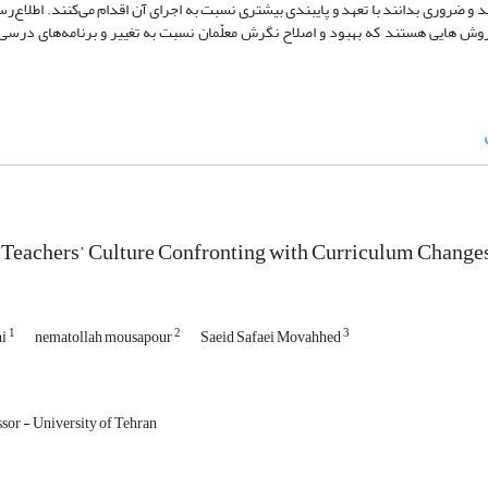
می‎شود. وقتی معلّمان، تغییر را مفید و ضروری بدانند با تعهد و پایبندی بیشتری نسبت به اجرای آن اقدام می‌کنند. اطلا
استفاده از تجارب دبیران باتجربه، پربارکردن دوره‌های ضمن خدمت از جمله روش ‎هایی هستند که بهبود و اصلاح نگرش معلّمان نسبت به تغییر و برنا
 Teachers’ Culture Confronting with Curriculum Change
1
2
3
hi
nematollah mousapour
Saeid Safaei Movahhed
ssor - University of Tehran