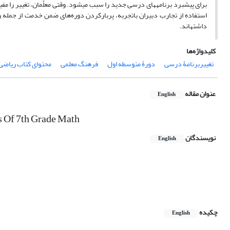
برای پیشبرد برنامه‎های درسی جدید را سبب 
داشته‎اند.
کلیدواژه‌ها
تغییربرنامۀ درسی
دورۀ متوسطه اول
فرهنگ معلمی
محتوای کتاب ریاضی
عنوان مقاله
English
s Of 7th Grade Math
نویسندگان
English
چکیده
English