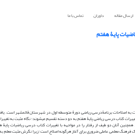
ارسال مقاله
داوران
تماس با ما
اضیات پایۀ هفتم
ه اصلاحات برنامۀدرسی ریاضی دورۀ متوسطه اول در شهرستان قائمشهر است. یاف
کیفی با روش پژوهش پدیدارشناسی نشان داد که باورهای معلمان نسبت به تغییرات کتاب درسی ریاضی پایۀ هفتم ب
 همچنین آنان دو طیف از رفتار را در مواجهه با تغییرات کتاب درسی ریاضیات پایۀ 
فرهنگ معلمی عاملی ضروری برای آغاز هرگونه اصلاح است؛ زیرا نگرش مثبت معلم به تغ