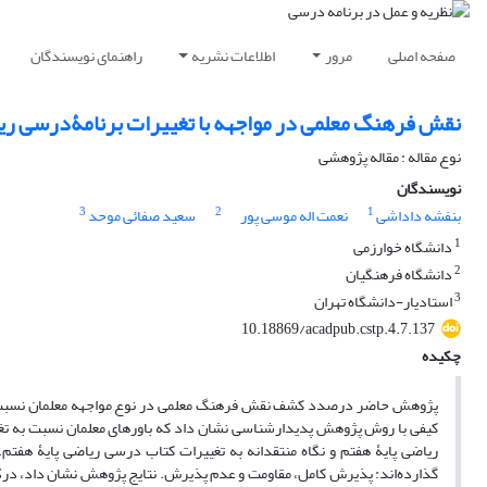
صفحه اصلی
مرور
اطلاعات نشریه
راهنمای نویسندگان
نقش فرهنگ معلمی در مواجهه با تغییرات برنامۀدرسی ری
نوع مقاله : مقاله پژوهشی
نویسندگان
3
2
1
بنفشه داداشی
نعمت اله موسی پور
سعید صفائی موحد
1
دانشگاه خوارزمی
2
دانشگاه فرهنگیان
3
استادیار-دانشگاه تهران
‎10.18869/acadpub.cstp.4.7.137
چکیده
پژوهش حاضر درصدد کشف نقش فرهنگ معلمی در نوع مواجهه معلمان نسبت ب
ریاضی پایۀ هفتم و نگاه منتقدانه به تغییرات کتاب درسی ریاضی پایۀ هفتم.
گذارده‌اند: پذیرش کامل، مقاومت و عدم پذیرش. نتایج پژوهش نشان داد، درک 