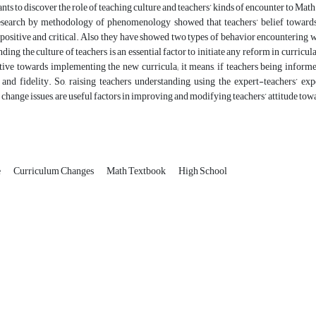
nts to discover the role of teaching culture and teachers’ kinds of encounter to Mat
research by methodology of phenomenology showed that teachers’ belief towards
 positive and critical. Also they have showed two types of behavior encountering 
nding the culture of teachers is an essential factor to initiate any reform in curric
tive towards implementing the new curricula; it means, if teachers being informe
nd fidelity. So, raising teachers understanding, using the expert-teachers’ ex
change issues, are useful factors in improving and modifying teachers’ attitude to
e
Curriculum Changes
Math Textbook
High School