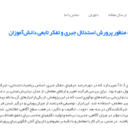
ارسال مقاله
داوران
تماس با ما
 به منظور پرورش استدلال جبری و تفکر تابعی دانش‌آموزان
چکیده: این مطالعه، به بررسی فرآیند تغییر ادراک معلمان دوره ابتدایی پایه ­های 3 تا 5 می­پردازد که در دوره رشد حرفه­ای «تفکر جبری، اساس ریاضیات
یر معلمان، استفاده شد. این ابزار، توصیفی قدرتمند از میزان پویایی و درگیر شدن فرد 
ی شرکت­کنندگان در سه بعد «خود»، «تکلیف» و «تأثیر» در هفت سطح آگاهی، اطلاعاتی، 
رات مؤثر در میزان آگاهی، مدیریت برنامه و تولید تکلیف­های مناسب برای تحقق اهداف بر
فتند. در ضمن، بر اثر کار با معلمان و با تکیه بر مفهوم­ پردازی­های آنان، الگویی برای پرور