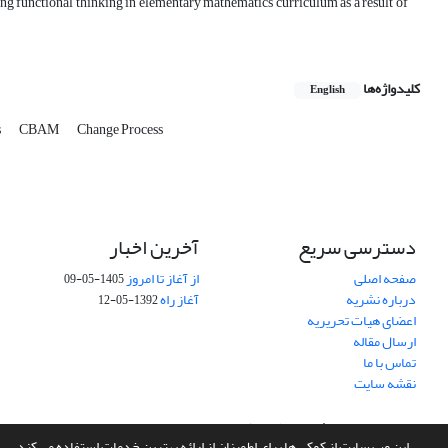
ng functional thinking in elementary mathematics curriculum as a result of
کلیدواژه‌ها
English
s
CBAM
Change Process
دسترسی سریع
آخرین اخبار
صفحه اصلی
از آغاز تا امروز
1405-05-09
درباره نشریه
آغاز راه
1392-05-12
اعضای هیات تحریریه
ارسال مقاله
تماس با ما
نقشه سایت
سامانه مدیریت نشریات علمی.
طراحی و پیاده سازی از
سیناوب
این وب سایت از کوکی ها برای اطمینان از ارائه بهترین خدمات استفاده می کند.