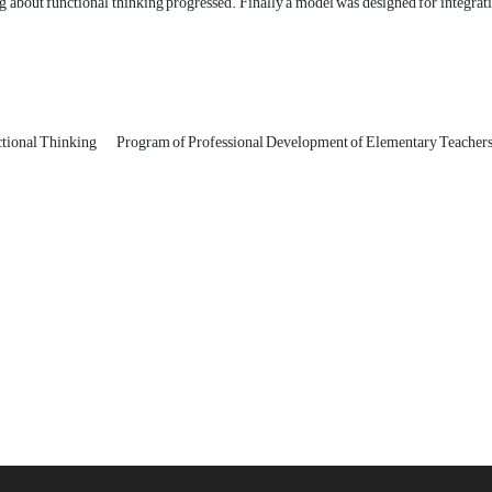
 about functional thinking progressed. Finally a model was designed for integrati
tional Thinking
Program of Professional Development of Elementary Teacher