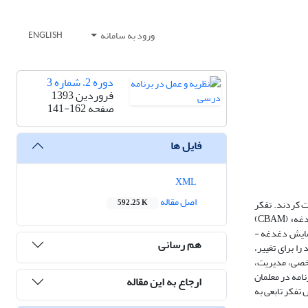
ورود به سامانه
ENGLISH
دوره 2، شماره 3
فروردین 1393
صفحه
141-162
فایل ها
XML
اصل مقاله
 ابتدایی» شرکت کردند. تفکر
592.25 K
جبری به‌عنوان تفکر تابعی، اساس طراحی دوره و به‌کارگیری و تولید منابع در طول دوره بود. برای بررسی فرآیند تغییر و ارتقای معلمان، از مدل «پذیرش مبتنی بر دغدغه» (CBAM)
به‌عنوان چارچوب نظری مطالعه، استفاده شد. این مدل‌، روشی برای اجرا و مدیریت و ارزیابی برنامه­ های‌ نوآوری است که در این پژوهش، از یکی از ابزارهای آن به نام «پیمایش دغدغه ­
هم رسانی
را برای تغییر،
شخصی، مدیریت،
نامه در معلمان
ارجاع به این مقاله
ش تفکر تابعی به