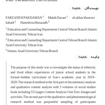
نویسندگان
English
1
1
FARZANEH PAKDAMAN
Mahdi Davaei
ali akbar khosravi
2
3
babadi
Hamidreza Rezazadh
1
Education and Counseling Department, Central Tehran Branch, Islamic
Azad University, Tehran, Iran
2
Education and Counseling Department, Central Tehran Branch, Islamic
Azad University, Tehran, Iran
3
Islamic Azad University Tehran Branch
چکیده
English
The purpose of this study was to investigate the status of ethnicity
and lived ethnic experiences of junior school students in the
formal-hidden curriculum of Iran's academic year in 2019-
2020.The research method in the first part of documentary analysis
and qualitative content analysis with 3 volumes of social studies
book including 553 pages.Content Analysis Unit;Text-Images and
activities.The second part of the qualitative and phenomenological
research method was purposeful sampling of participants