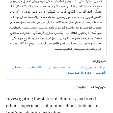
تحلیل محتوا؛ متن- تصاویر و فعالیت. بخش دوم روش تحقیق کیفی و از
نوع پدیدار شناسی شامل نمونه گیری هدفمند مشارکت کنندگان 30
دانش آموز(فارس-آذری-کُرد-لُر-گیلک) و 20 دبیر بود. از ژورنال
دانش آموزی و مصاحبه غیر رسمی استفاده شد. یافته ها نشان میدهد
فقط 6 درصد از بخش های سه گانه محتوای بررسی شده به مؤلفه های
مطلوب قومیت توجه داشته که در برنامه درسی رسمی بسیار نامطلوب
میباشد. درتحلیل اطلاعات- یکسان سازی فرهنگی- تفکرات سطحی
نسبت به فرهنگ اقوام- نابرابری آموزشی- بیگانگی با تنوع فرهنگی-
غفلت در همزیستی مسالمت آمیز ظاهر شد که در مجموع جایگاه قومیت
در برنامه درسی پنهان مطلوب نیست.
کلیدواژه‌ها
برنامه درسی پنهان
تجارب زیسته قومیتی
مؤلفه های چند فرهنگی
قومیت
دوره اول متوسطه
عنوان مقاله
English
Investigating the status of ethnicity and lived
ethnic experiences of junior school students in
Iranʼs academic curriculum