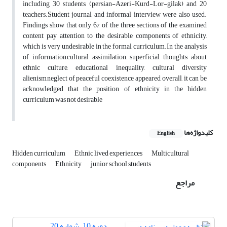
including 30 students (persian-Azeri-Kurd-Lor-gilak) and 20
teachers.Student journal and informal interview were also used.
Findings show that only 6% of the three sections of the examined
content pay attention to the desirable components of ethnicity,
which is very undesirable in the formal curriculum.In the analysis
of information,cultural assimilation, superficial thoughts about
ethnic culture, educational inequality, cultural diversity
alienism,neglect of peaceful coexistence appeared, overall, it can be
acknowledged that the position of ethnicity in the hidden
curriculum was not desirable
کلیدواژه‌ها
English
Hidden curriculum
Ethnic lived experiences
Multicultural
components
Ethnicity
junior school students
مراجع
دوره 10، شماره 20