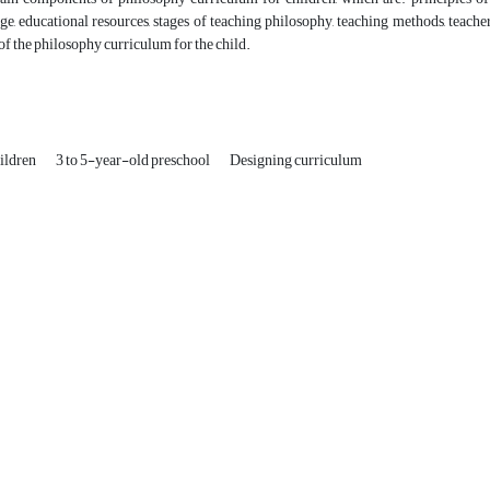
age, educational resources, stages of teaching philosophy, teaching methods, teache
of the philosophy curriculum for the child.
ildren
3 to 5-year-old preschool
Designing curriculum