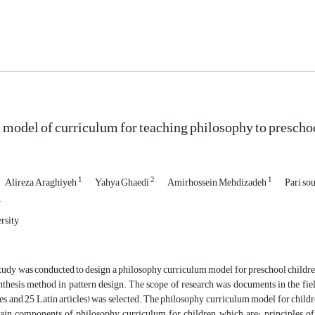
 model of curriculum for teaching philosophy to preschool
1
2
1
Alireza Araghiyeh
Yahya Ghaedi
Amirhossein Mehdizadeh
Pari so
y
rsity
tudy was conducted to design a philosophy curriculum model for preschool children
nthesis method in pattern design
. The scope of research was documents in the fie
les and 25 Latin articles) was selected. The philosophy curriculum model for child
in components of philosophy curriculum for children, which are: principles of ph