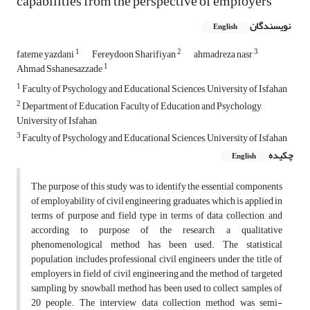
capabilities from the perspective of employers
نویسندگان
English
1
2
3
fateme yazdani
Fereydoon Sharifiyan
ahmadreza nasr
1
Ahmad Sshanesazzade
1
Faculty of Psychology and Educational Sciences, University of Isfahan
2
Department of Education, Faculty of Education and Psychology,
University of Isfahan
3
Faculty of Psychology and Educational Sciences, University of Isfahan
چکیده
English
The purpose of this study was to identify the essential components
of employability of civil engineering graduates, which is applied in
terms of purpose and field type in terms of data collection, and
according to purpose of the research, a qualitative
phenomenological method has been used. The statistical
population includes professional civil engineers under the title of
employers in field of civil engineering and the method of targeted
sampling by snowball method has been used to collect samples of
20 people. The interview data collection method was semi-