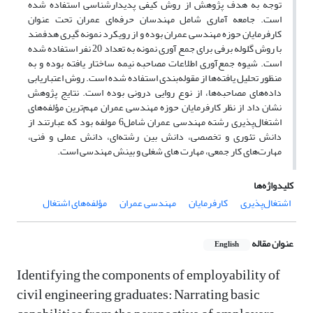
توجه به هدف پژوهش از روش کیفی پدیدارشناسی استفاده شده
است. جامعه آماری شامل مهندسان حرفه‌ای عمران تحت عنوان
کارفرمایان حوزه مهندسی عمران بوده و از رویکرد نمونه گیری هدفمند
با روش گلوله برفی برای جمع آوری نمونه به تعداد 20 نفر استفاده شده
است. شیوه جمع‌آوری اطلاعات مصاحبه نیمه ساختار یافته بوده و به
منظور تحلیل یافته‌ها از مقوله‌بندی استفاده شده است. روش اعتباریابی
داده‌های مصاحبه‌ها، از نوع روایی درونی بوده است. نتایج پژوهش
نشان داد از نظر کارفرمایان حوزه مهندسی عمران مهم‌ترین مؤلفه‌های
اشتغال‌پذیری رشته مهندسی عمران شامل6 مولفه بود که عبارتند از
دانش تئوری و تخصصی، دانش بین رشته‌ای، دانش عملی و فنی،
مهارت‌های کار جمعی، مهارت های شغلی و بینش مهندسی است.
کلیدواژه‌ها
اشتغال‌پذیری
کارفرمایان
مهندسی عمران
مؤلفه‌های اشتغال
عنوان مقاله
English
Identifying the components of employability of
civil engineering graduates: Narrating basic