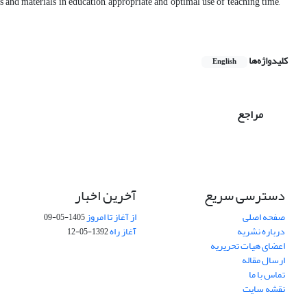
es and materials in education, appropriate and optimal use of teaching time,
کلیدواژه‌ها
English
مراجع
دسترسی سریع
آخرین اخبار
صفحه اصلی
از آغاز تا امروز
1405-05-09
درباره نشریه
آغاز راه
1392-05-12
اعضای هیات تحریریه
ارسال مقاله
تماس با ما
نقشه سایت