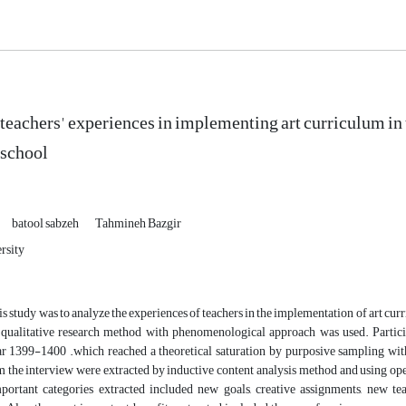
teachers' experiences in implementing art curriculum in th
 school
batool sabzeh
Tahmineh Bazgir
rsity
is study was to analyze the experiences of teachers in the implementation of art curr
, qualitative research method with phenomenological approach was used. Particip
ar 1399-1400
.
which reached a theoretical saturation by purposive sampling wit
 the interview were extracted by inductive content analysis method and using ope
ortant categories extracted included new goals, creative assignments, new tea