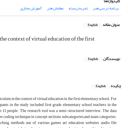
کلیدواژه‌ها
برنامه درسی هنر
تجربه زیسته
معلمان هنر
آموزش مجازی
عنوان مقاله
English
e context of virtual education of the first
نویسندگان
English
چکیده
English
iculum in the context of virtual education in the first elementary school. For
ants in the study included first grade elementary school teachers in the
h 11 people. The research tool was a semi-structured interview. The data
n coding technique in concept sections, subcategories and main categories.
ching methods, use of various games, art education websites, audio file