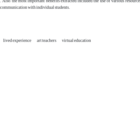
). Also, the most important benefits extracted included the use of various resourc
 communication with individual students
.
lived experience
art teachers
virtual education