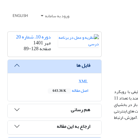
ورود به سامانه
ENGLISH
دوره 10، شماره 20
مهر 1401
صفحه
89-128
فایل ها
XML
اصل مقاله
فی با رویکرد
643.36 K
پدیدارشناسی استفاده گردید. مشارکت­ کنندگان در پژوهش شامل معلمان دوره اول ابتدایی در سال تحصیلی 1399-1400 شهر پرند بود که به روش نمونه ­گیری هدفمند با تعداد 11
از در بخش­های
هم رسانی
 های اینترنتی
 آموزش، ارتباط
ارجاع به این مقاله