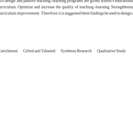
icit design and passive teaching-learning programs are gifted school's education
urriculum; Optimize and increase the quality of teaching-learning; Strengthenin
curriculum improvement. Therefore, it is suggested these findings be used to design
 Enrichment
Gifted and Talented
Synthesis Research
Qualitative Study