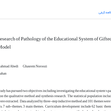
لعه کیفی
esearch of Pathology of the Educational System of Gif
 Model
ahmad Abedi
Ghasrem Noroozi
fahan
tudy has pursued two objectives, including investigating the educational system's 
n the qualitative method and synthesis research. The statistical population inclu
ere extracted. Data analyzed by three-step inductive method and 101 themes were 
ts; 7 sub-themes; 3 main themes. Curriculum development include 62 basic the