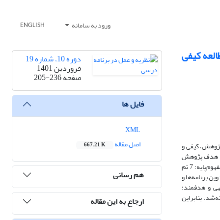
ورود به سامانه
ENGLISH
العه کیفی
دوره 10، شماره 19
فروردین 1401
صفحه
205-236
فایل ها
XML
اصل مقاله
وهش، ‌کیفی و
667.21 K
تجو شد. 94 منبع که بیشترین هماهنگی را با هدف پژوهش
داشتند انتخاب و443 جمله‌واره استخراج گردید. داده‌ها به‌شیوه استقرایی و تحلیل تماتیک 101تم بدست‌آمد. یافته‌ها نشان‌داد آسیب‌های نظام‌‌آموزشی شامل 39 مفهوم‌پایه؛ 7 تم
هم رسانی
‌درطراحی و تدوین برنامه‌ها و
هی و هدفمند؛
‌شد. بنابراین
ارجاع به این مقاله