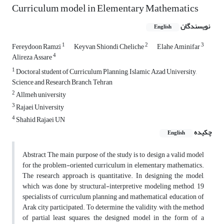
Curriculum model in Elementary Mathematics
نویسندگان
English
1
2
3
Fereydoon Ramzi
Keyvan Shiondi Cheliche
Elahe Aminifar
4
Alireza Assare
1
Doctoral student of Curriculum Planning, Islamic Azad University,
Science and Research Branch, Tehran
2
Allmeh university
3
Rajaei University
4
Shahid Rajaei UN
چکیده
English
Abstract The main purpose of the study is to design a valid model
for the problem-oriented curriculum in elementary mathematics.
The research approach is quantitative. In designing the model,
which was done by structural-interpretive modeling method, 19
specialists of curriculum planning and mathematical education of
Arak city participated. To determine the validity, with the method
of partial least squares, the designed model in the form of a