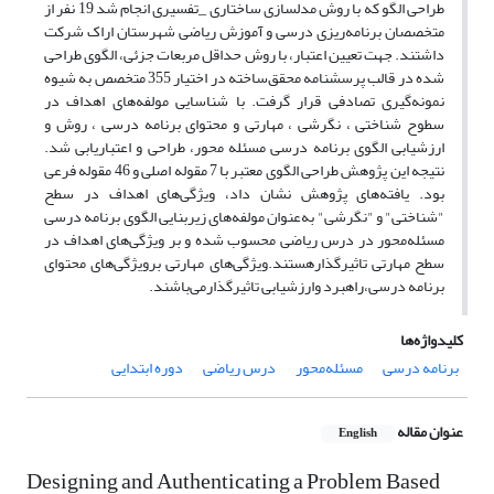
طراحی الگو که با روش مدلسازی ساختاری _تفسیری انجام شد 19 نفر از
متخصصان برنامه‌ریزی درسی و آموزش ریاضی شهرستان اراک شرکت
داشتند. جهت تعیین اعتبار، با روش حداقل مربعات جزئی، الگوی طراحی
شده در قالب پرسشنامه محقق‌ساخته در اختیار 355 متخصص به شیوه
نمونه‌گیری تصادفی قرار گرفت. با شناسایی مولفه‌های اهداف در
سطوح شناختی ، نگرشی ، مهارتی و محتوای برنامه درسی ، روش و
ارزشیابی الگوی برنامه درسی مسئله محور، طراحی و اعتباریابی شد.
نتیجه این پژوهش طراحی الگوی معتبر با 7 مقوله اصلی و 46 مقوله فرعی
بود. یافته‌های پژوهش نشان داد، ویژگی‌های اهداف در سطح
"شناختی" و "نگرشی" به‌عنوان مولفه‌های زیربنایی الگوی برنامه‌ درسی
مسئله‌محور در درس ریاضی محسوب شده و بر ویژگی‌های اهداف در
سطح مهارتی تاثیرگذارهستند.ویژگی‌های مهارتی برویژگی‌های محتوای
برنامه درسی،راهبرد وارزشیابی تاثیرگذارمی‌باشند.
کلیدواژه‌ها
برنامه‌ درسی
مسئله‌محور
درس ریاضی
دوره ابتدایی
عنوان مقاله
English
Designing and Authenticating a Problem Based