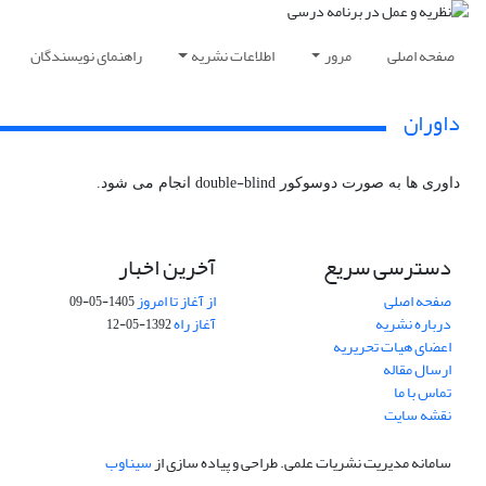
صفحه اصلی
مرور
اطلاعات نشریه
راهنمای نویسندگان
داوران
double-blind
داوری ها به صورت دوسوکور
انجام می شود.
دسترسی سریع
آخرین اخبار
صفحه اصلی
از آغاز تا امروز
1405-05-09
درباره نشریه
آغاز راه
1392-05-12
اعضای هیات تحریریه
ارسال مقاله
تماس با ما
نقشه سایت
سامانه مدیریت نشریات علمی.
طراحی و پیاده سازی از
سیناوب