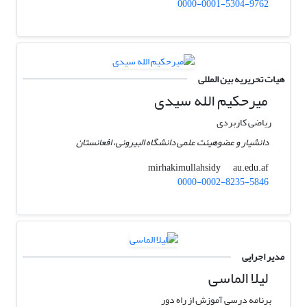
0000-0001-5304-9762
هیات تحریریه بین المللی
میرحکیم الله سیدی
ریاضی کاربردی
دانشیار و عضوهیئت علمی دانشگاه البیرونی، افعانستان
au.edu.af
mirhakimullahsidy
0000-0002-8235-5846
مدیر اجرایی
لیلا الماسی
برنامه درسی آموزش از راه دور