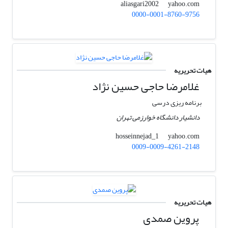
yahoo.com
aliasgari2002
0000-0001-8760-9756
هیات تحریریه
غلامرضا حاجی حسین نژاد
برنامه ریزی درسی
دانشیار دانشگاه خوارزمی تهران
yahoo.com
hosseinnejad_1
0009-0009-4261-2148
هیات تحریریه
پروین صمدی