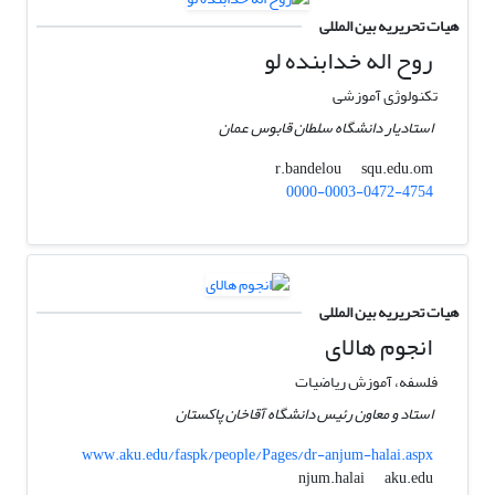
هیات تحریریه بین المللی
روح اله خدابنده لو
تکنولوژی آموزشی
استادیار دانشگاه سلطان قابوس عمان
squ.edu.om
r.bandelou
0000-0003-0472-4754
هیات تحریریه بین المللی
انجوم هالای
فلسفه، آموزش ریاضیات
استاد و معاون رئیس دانشگاه آقاخان پاکستان
www.aku.edu/faspk/people/Pages/dr-anjum-halai.aspx
aku.edu
njum.halai