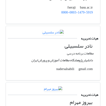
basu.ac.ir
fseraji
0000-0003-1479-5919
هیات تحریریه
نادر سلسبیلی
مطالعات برنامه درسی
دانشیار پژوهشگاه مطالعات آموزش و پرورش ایران
gmail.com
nadersalsabili
هیات تحریریه
بهروز مهرام