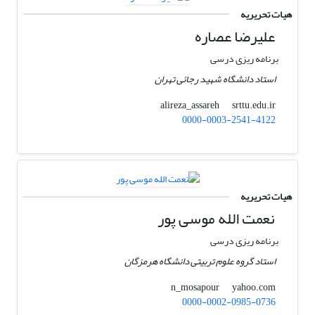
هیات تحریریه
علیرضا عصاره
برنامه ریزی درسی
استاد دانشگاه شهید رجائی تهران
srttu.edu.ir
alireza_assareh
0000-0003-2541-4122
هیات تحریریه
نعمت الله موسی پور
برنامه ریزی درسی
استاد گروه علوم تربیتی دانشگاه هرمزگان
yahoo.com
n_mosapour
0000-0002-0985-0736