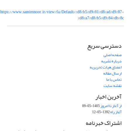
https://www.samimnoor.ir/view/fa/Default/%d8%b5%d9%81%d8%ad%d9%87-
%d8%a7%d8%b5%d9%84%db%8c
دسترسی سریع
صفحه اصلی
درباره نشریه
اعضای هیات تحریریه
ارسال مقاله
تماس با ما
نقشه سایت
آخرین اخبار
از آغاز تا امروز
1405-05-09
آغاز راه
1392-05-12
اشتراک خبرنامه