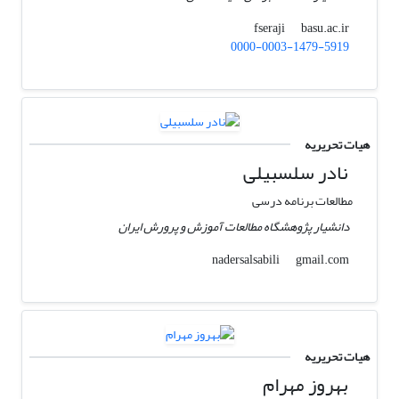
basu.ac.ir
fseraji
0000-0003-1479-5919
هیات تحریریه
نادر سلسبیلی
مطالعات برنامه درسی
دانشیار پژوهشگاه مطالعات آموزش و پرورش ایران
gmail.com
nadersalsabili
هیات تحریریه
بهروز مهرام