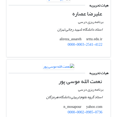
هیات تحریریه
علیرضا عصاره
برنامه ریزی درسی
استاد دانشگاه شهید رجائی تهران
srttu.edu.ir
alireza_assareh
0000-0003-2541-4122
هیات تحریریه
نعمت الله موسی پور
برنامه ریزی درسی
استاد گروه علوم تربیتی دانشگاه هرمزگان
yahoo.com
n_mosapour
0000-0002-0985-0736