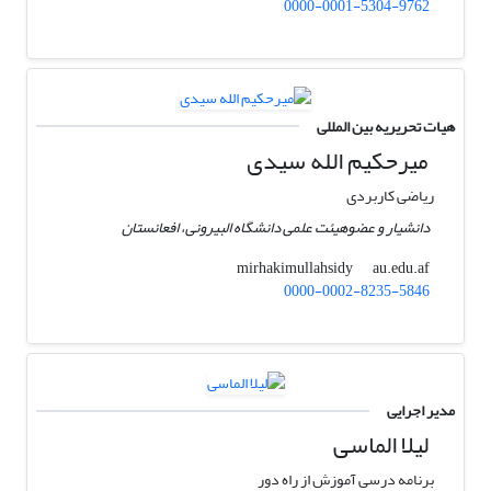
0000-0001-5304-9762
هیات تحریریه بین المللی
میرحکیم الله سیدی
ریاضی کاربردی
دانشیار و عضوهیئت علمی دانشگاه البیرونی، افعانستان
au.edu.af
mirhakimullahsidy
0000-0002-8235-5846
مدیر اجرایی
لیلا الماسی
برنامه درسی آموزش از راه دور