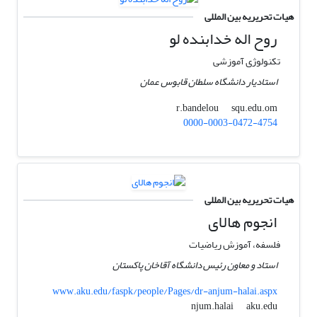
هیات تحریریه بین المللی
روح اله خدابنده لو
تکنولوژی آموزشی
استادیار دانشگاه سلطان قابوس عمان
squ.edu.om
r.bandelou
0000-0003-0472-4754
هیات تحریریه بین المللی
انجوم هالای
فلسفه، آموزش ریاضیات
استاد و معاون رئیس دانشگاه آقاخان پاکستان
www.aku.edu/faspk/people/Pages/dr-anjum-halai.aspx
aku.edu
njum.halai