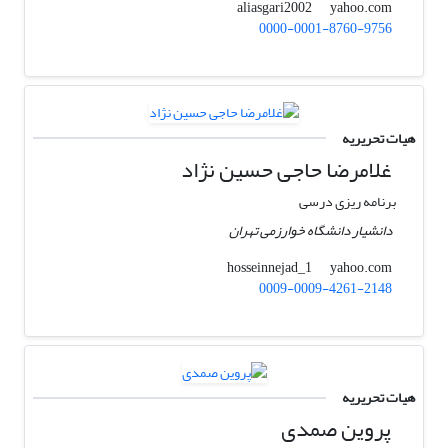
yahoo.com
aliasgari2002
0000-0001-8760-9756
هیات تحریریه
غلامرضا حاجی حسین نژاد
برنامه ریزی درسی
دانشیار دانشگاه خوارزمی تهران
yahoo.com
hosseinnejad_1
0009-0009-4261-2148
هیات تحریریه
پروین صمدی