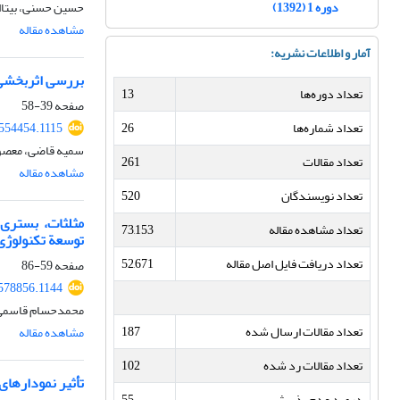
دوره 1 (1392)
حسین حسنی، بیتاا
مشاهده مقاله
آمار و اطلاعات نشریه:
بررسی اثربخشی 
تعداد دوره‌ها
13
صفحه
39-58
تعداد شماره‌ها
26
.554454.1115
سمیه قاضی، معصوم
تعداد مقالات
261
مشاهده مقاله
تعداد نویسندگان
520
مثلثات، بستری 
تعداد مشاهده مقاله
73,153
توسعة تکنولوژی
تعداد دریافت فایل اصل مقاله
52,671
صفحه
59-86
.578856.1144
محمدحسام قاسمی، ز
تعداد مقالات ارسال شده
187
مشاهده مقاله
تعداد مقالات رد شده
102
تأثیر نمودارها
درصد عدم پذیرش
55