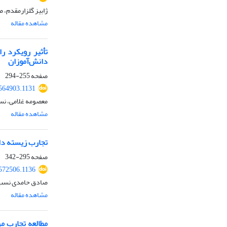
ژابیز گلزارمقدم، 
مشاهده مقاله
تأثیر رویکرد ر
دانش‌آموزان
صفحه
255-294
.564903.1131
معصومه غلامی، نسی
مشاهده مقاله
تجارب زیسته دا
صفحه
295-342
.572506.1136
صادق حامدی نسب
مشاهده مقاله
مطالعه تجارب م