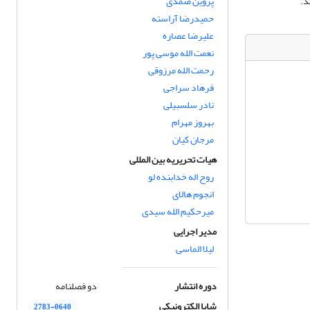
د.
پروین صمدی
حمیدرضا آراسته
علیرضا عصاره
نعمت الله موسی پور
رحمت الله مرزوقی
فرهاد سراجی
نادر سلسبیلی
بهروز مهرام
مرجان کیان
هیات تحریریه بین المللی
روح اله خدابنده لو
انجوم هالای
میرحکیم الله سیدی
مدیر اجرایی
لیلا الماسی
دوره انتشار
دو فصلنامه
شاپا الکترونیکی
2783-0640