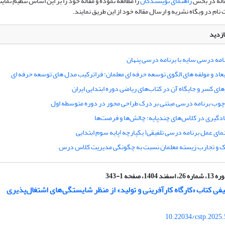
اله در بخش
راهنمای نویسندگان
را مطالعه نموده و مقاله خود را بر این اساس تنظیم نماین
ام در وبگاه نشریه و ارسال مقاله خود از این طریق نمایند.
ازدید
امه درسی سایه با برنامه درسی پنهان
عاد و مولفه های الگوی توسعه حرفه ای معلمان: فراترکیب مدل های توسعه حرفه ای
ای کسر و جایگاه آن در کتاب‌های ریاضی دوره ابتدایی ایران
چوب برنامه درسی مبتنی بر درک طراحی محور در دوره متوسطه اول
دگیری در کلاس‌های چندپایه: چالش‌ها و فرصت‌ها
مای عمل برنامه درسی تلفیقی( یکپارچه)پایه سوم ابتدایی
اک و تجارب زیسته معلمان نسبت به چگونگی مدیریت کلاس درس
شماره 26، اسفند 1404، صفحه 1-343
فی کتاب «کارگاه کارآفرینی و تولید» از منظر شایستگی‌های اشتغال‌پذیری
10.22034/cstp.2025