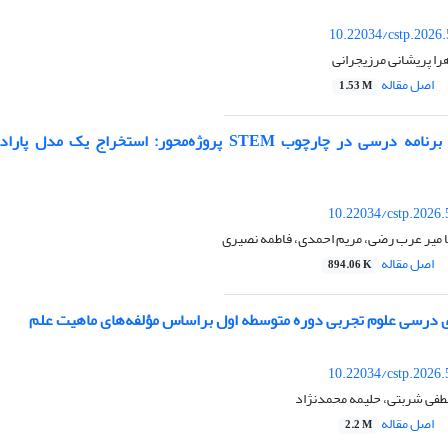
10.22034/cstp.2026
ا پریشانی مرزیجرانی
اصل مقاله
1.53 M
بازطراحی منطق برنامه درسی در چارچوب STEM پروژه‌محور: استخراج ی
10.22034/cstp.2026
میر عرب رضی، مریم احمدی، فاطمه نصیری
اصل مقاله
894.06 K
ای درسی علوم تجربی دوره متوسطه اول براساس مؤلفه‌های ماهیت علم
10.22034/cstp.2026
صطفی شربتی، حلیمه محمدنژاد
اصل مقاله
2.2 M