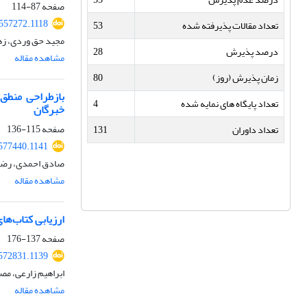
صفحه
87-114
.557272.1118
تعداد مقالات پذیرفته شده
53
مجید حق وردی، زهر
درصد پذیرش
28
مشاهده مقاله
زمان پذیرش (روز)
80
تعداد پایگاه های نمایه شده
4
خبرگان
صفحه
115-136
تعداد داوران
131
.577440.1141
صادق احمدی، رضا 
مشاهده مقاله
ارزیابی کتاب‌ه
صفحه
137-176
.572831.1139
ابراهیم زارعی، م
مشاهده مقاله