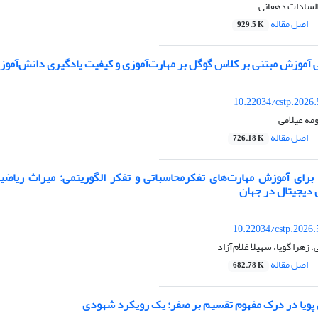
لسادات دهقانی
اصل مقاله
929.5 K
آموزش مبتنی بر کلاس گوگل بر مهارت‌آموزی و کیفیت یادگیری دانش‌آموز
10.22034/cstp.2026
ه عیلامی
اصل مقاله
726.18 K
برای آموزش مهارت‌های تفکرمحاسباتی و تفکر الگوریتمی: میراث ریاضیا
 دیجیتال در جهان
10.22034/cstp.2026
هرا گویا، سهیلا غلام‌آزاد
اصل مقاله
682.78 K
ی پویا در درک مفهوم تقسیم بر صفر: یک رویکرد شهودی