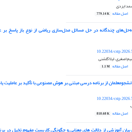
صمد ایزدی
اصل مقاله
779.14 K
اه‌حل‌های چندگانه در حل مسائل مدل‌سازی ریاضی از نوع باز پاسخ بر ع
10.22034/cstp.2026
م اصغری، لیلا گلشنی
اصل مقاله
1.1 M
نشجومعلمان از برنامه درسی مبتنی بر هوش مصنوعی با تأکید بر عاملیت یا
10.22034/cstp.2026
اصل مقاله
818.68 K
ربیان آموزشی از دلالت های معنایی و چگونگی کاربست مفهوم تخیل در برن