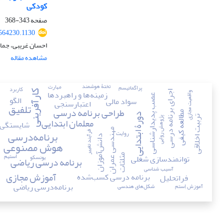
کودکی
صفحه
343-368
.564230.1130
احسان غریبی، جمال
مشاهده مقاله
تختۀ هوشمند
مهارت
پراگماتیسم
کاربرد
زمینه‌ها و راهبردها
کارآفرینی
اجرای برنامه درسی
واقعیت مجازی
عصب پدیدارشناسی
الگو
سواد مالی
اعتبارسنجی
تلفیق
طراحی برنامه درسی
مطالعه کیفی
دورۀ ابتدایی
تربیت اخلاقی
پژوهش روایی
معلمان ابتدایی
شایستگی
مهندسی عمران
برنامه‌درسی
روایت
فرآیند تغییر
دانش‌آموزان
هوش مصنوعی
استیم
یونسکو
توانمندسازی شغلی
مثلثات
برنامه درسی ریاضی
آسیب ‎شناسی
آموزش مجازی
برنامه درسی کسب‌شده
فراتحلیل
برنامه‌درسی ریاضی
آموزش اِستم
شکل‌های هندسی