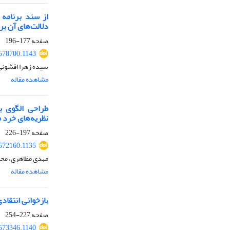
از سند برنامه‌
دلالت‌های آن بر
صفحه
177-196
.578700.1143
سیده زهرا افشونی
مشاهده مقاله
طراحی الگوی ب
نظریه‌های خرد 
صفحه
197-226
.572160.1135
مهدی مظاهری، مح
مشاهده مقاله
بازخوانی انتقا
صفحه
227-254
.573346.1140