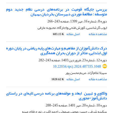
بررسی جایگاه قومیت در برنامه‌های درسی نظام جدید دوم
متوسطه : مطالعۀ موردی دبیرستان بخردیان بهبهان
دوره 8، شماره 16، مهر 1399، صفحه
243-266
ایوب گرشاسبی، کورش فتحی واجارگاه، محبوبه عارفی
مشاهده مقاله
اصل مقاله
683.15 K
درک دانش‌آموزان از مفاهیم و مهارت‌های پایه ریاضی در پایان دوره
اول ابتدایی، متاثر از دوران بحران همه‌گیری
دوره 12، شماره 23، فروردین 1403، صفحه
243-282
10.22034/tpcj.2024.487335.1048
سهیلا غلام‌آزاد، مریم محسن پور
مشاهده مقاله
اصل مقاله
1020.62 K
واکاوی و تبیین ابعاد و مولفه‌های برنامه درسی لایه‌ای در راستای
دانش‌آموز-محوری
دوره 10، شماره 20، مهر 1401، صفحه
245-288
سکینه شرفی، حسین مومنی مهموئی، احمد اکبری، تورج فلاح مهنه