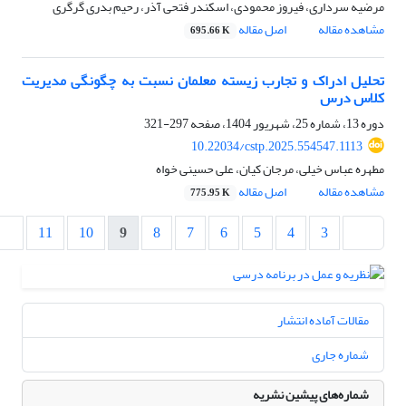
مرضیه سرداری، فیروز محمودی، اسکندر فتحی آذر، رحیم بدری گرگری
مشاهده مقاله
اصل مقاله
695.66 K
تحلیل ادراک و تجارب زیسته معلمان نسبت به چگونگی مدیریت
کلاس درس
دوره 13، شماره 25، شهریور 1404، صفحه
297-321
10.22034/cstp.2025.554547.1113
مطهره عباس خیلی، مرجان کیان، علی حسینی خواه
مشاهده مقاله
اصل مقاله
775.95 K
11
10
9
8
7
6
5
4
3
مقالات آماده انتشار
شماره جاری
شماره‌های پیشین نشریه