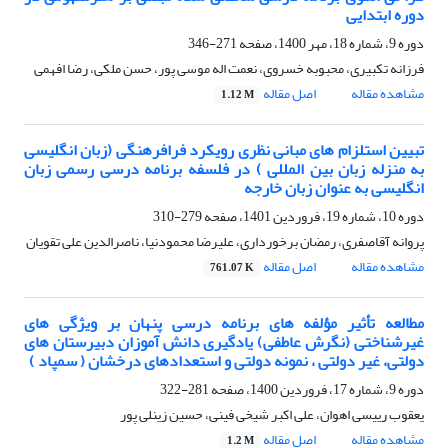
دوره ابتدایی
دوره 9، شماره 18، مهر 1400، صفحه
271-346
فرزانه تکبیری، محبوبه خسروی، نعمت اله موسی پور، حسن ملکی، رضا افهمی
مشاهده مقاله
اصل مقاله
1.12 M
تبیین استلزام های مبانی نظری رویکرد فرافرهنگی (زبان انگلیسی
به منزله زبان بین المللی ) در فلسفه برنامه درسی رسمی زبان
انگلیسی به عنوان زبان خارجه
دوره 10، شماره 19، فروردین 1401، صفحه
279-310
پروانه آقاصفری، رمضان برخورداری، علیرضا محمودنیا، ناصرالدین علی تقویان
مشاهده مقاله
اصل مقاله
761.07 K
مطالعه تأثیر مؤلفه های برنامه درسی پنهان بر ویژگی های
غیرشناختی (نگرش عاطفی) یادگیری دانش آموزان دبیرستان های
دولتی، غیر دولتی ، نمونه دولتی و استعدادهای درخشان ( سمپاد )
دوره 9، شماره 17، فروردین 1400، صفحه
281-322
یعقوب رییسی اهوان، علی اکبر شیخی فینی، حسین زینلی پور
مشاهده مقاله
اصل مقاله
1.2 M