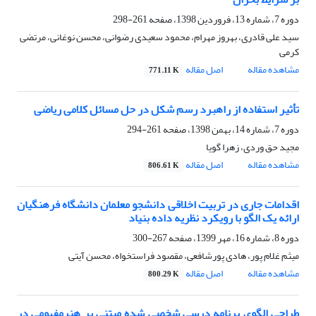
دوره 7، شماره 13، فروردین 1398، صفحه
261-298
سید علی قادری، بهروز مهرام، محمود سعیدی رضوانی، محسن نوغانی، مرتضی
کرمی
مشاهده مقاله
اصل مقاله
771.11 K
تأثیر استفاده از راهبرد رسم شکل در حل مسائل کلامی ریاضی
دوره 7، شماره 14، بهمن 1398، صفحه
261-294
مجید حق وردی، زهرا گویا
مشاهده مقاله
اصل مقاله
806.61 K
اقدامات جاری در تربیت اخلاقی دانشجو معلمان دانشگاه فرهنگیان
ارائه یک الگو با رویکرد نظریه داده بنیاد
دوره 8، شماره 16، مهر 1399، صفحه
267-300
میثم غلام پور، هادی پورشافعی، مقصود فراستخواه، محسن آیتی
مشاهده مقاله
اصل مقاله
800.29 K
طراحی الگوی برنامه درسی شخصی شده مبتنی بر هنرمفهومی در