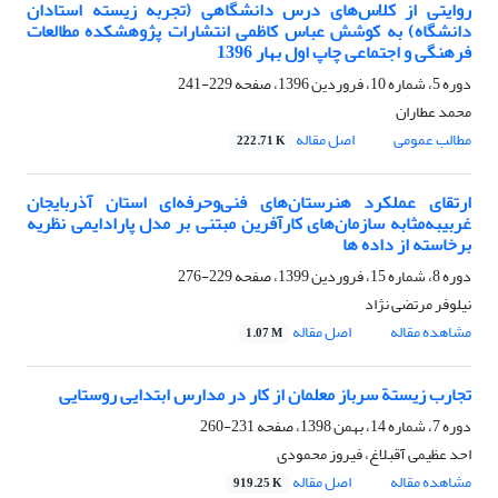
روایتی از کلاس‌های درس دانشگاهی (تجربه زیسته استادان
دانشگاه) به کوشش عباس کاظمی انتشارات پژوهشکده مطالعات
فرهنگی و اجتماعی چاپ اول بهار 1396
دوره 5، شماره 10، فروردین 1396، صفحه
229-241
محمد عطاران
مطالب عمومی
اصل مقاله
222.71 K
ارتقای عملکرد هنرستان‌های فنی‌و‌حرفه‌ای استان آذربایجان
غربیبه‌مثابه سازمان‌های کارآفرین مبتنی بر مدل پارادایمی نظریه
برخاسته از داده ها
دوره 8، شماره 15، فروردین 1399، صفحه
229-276
نیلوفر مرتضی نژاد
مشاهده مقاله
اصل مقاله
1.07 M
تجارب زیستة سرباز ‌معلمان از کار در مدارس ابتدایی روستایی
دوره 7، شماره 14، بهمن 1398، صفحه
231-260
احد عظیمی آقبلاغ، فیروز محمودی
مشاهده مقاله
اصل مقاله
919.25 K