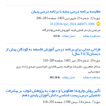
مقایسه برنامه درسی سایه با برنامه درسی پنهان
دوره 12، شماره 23، فروردین 1403، صفحه
283-306
10.22034/tpcj.2024.446075.1006
مرتضی بازدار قمچی قیه، کوروش فتجی واجارگاه
مشاهده مقاله
اصل مقاله
353 K
طراحی مدلی برای برنامه درسی آموزش فلسفه به کودکان پیش از
دبستان(3 تا 5 سال)
دوره 10، شماره 20، مهر 1401، صفحه
289-318
ساناز ماهرری، علیرضا عراقیه، یحیی قائدی، امیحسین مهدی زاده، پری
سوسهابی
مشاهده مقاله
اصل مقاله
495.38 K
تأثیر روش وارونه( معکوس) و دعوت به پژوهش شواب بر پیشرفت
تحصیلی درس زیست شناسی دانش آموزان پایه‌ی دهم
دوره 7، شماره 14، بهمن 1398، صفحه
295-318