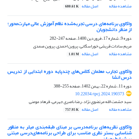
مشاهده مقاله
اصل مقاله
680.61 K
واکاوی برنامه‌های درسی تجربه‌شده نظام آموزش عالی مهارت‌محور؛
از منظر دانشجویان
دوره 9، شماره 17، فروردین 1400، صفحه
247-282
مریم سادات قریشی خوراسگانی، پروین احمدی، پروین صمدی
مشاهده مقاله
اصل مقاله
1.01 M
واکاوی تجارب معلمان کلاس‌های چندپایه دوره ابتدایی از تدریس
درس انشا
دوره 11، شماره 22، بهمن 1402، صفحه
255-388
10.22034/tpcj.2024.190373
سید حشمت الله مرتضوی نژاد، رضا ناصری جهرمی، قرهاد مومنی
مشاهده مقاله
اصل مقاله
757.95 K
واکاوی نظریه‌های برنامه‌درسی بر مبنای طبقه‌بندی میلر به منظور
شناسایی بستر نظری مناسب برای طراحی برنامه‌های‌درسی مبتنی
بر شرایط بحران