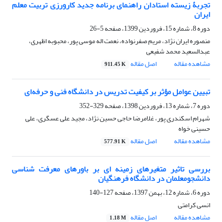
تجربۀ زیسته استادان راهنمای برنامه جدید کارورزی تربیت معلم
ایران
دوره 8، شماره 15، فروردین 1399، صفحه
5-26
منصوره ایران نژاد، مریم صفرنواده، نعمت اله موسی پور، محبوبه اظهری،
عبدالسعید محمد شفیعی
مشاهده مقاله
اصل مقاله
911.45 K
تبیین عوامل مؤثر بر کیفیت تدریس در دانشگاه فنی و حرفه‌ای
دوره 7، شماره 13، فروردین 1398، صفحه
329-352
شهرام اسکندری پور، غلامرضا حاجی حسین نژاد، مجید علی عسگری، علی
حسینی خواه
مشاهده مقاله
اصل مقاله
577.91 K
بررسی تاثیر متغیرهای زمینه ای بر باورهای معرفت شناسی
دانشجومعلمان در دانشگاه فرهنگیان
دوره 6، شماره 12، بهمن 1397، صفحه
127-140
انسی کرامتی
مشاهده مقاله
اصل مقاله
1.18 M