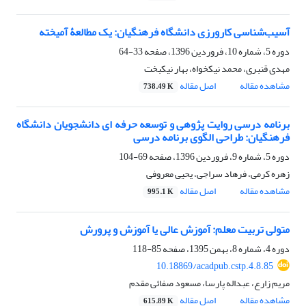
آسیب‌شناسی کارورزی دانشگاه فرهنگیان: یک مطالعۀ آمیخته
دوره 5، شماره 10، فروردین 1396، صفحه
33-64
مهدی قنبری، محمد نیکخواه، بهار نیکبخت
مشاهده مقاله
اصل مقاله
738.49 K
برنامه درسی روایت پژوهی و توسعه حرفه ای دانشجویان دانشگاه
فرهنگیان: طراحی الگوی برنامه درسی
دوره 5، شماره 9، فروردین 1396، صفحه
69-104
زهره کرمی، فرهاد سراجی، یحیی معروفی
مشاهده مقاله
اصل مقاله
995.1 K
متولی تربیت معلم: آموزش عالی یا آموزش و پرورش
دوره 4، شماره 8، بهمن 1395، صفحه
85-118
‎10.18869/acadpub.cstp.4.8.85
مریم زارع، عبداله پارسا، مسعود صفائی مقدم
مشاهده مقاله
اصل مقاله
615.89 K