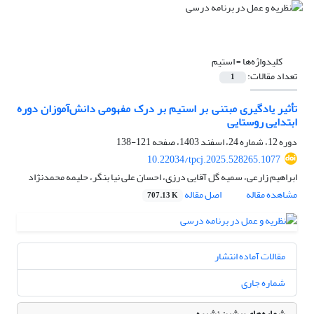
کلیدواژه‌ها =
استیم
تعداد مقالات:
1
تأثیر یادگیری مبتنی بر استیم بر درک مفهومی دانش‌آموزان دوره
ابتدایی روستایی
دوره 12، شماره 24، اسفند 1403، صفحه
121-138
10.22034/tpcj.2025.528265.1077
ابراهیم زارعی، سمیه گل آقایی درزی، احسان علی نیا بنگر، حلیمه محمدنژاد
مشاهده مقاله
اصل مقاله
707.13 K
مقالات آماده انتشار
شماره جاری
شماره‌های پیشین نشریه