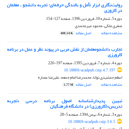
روایت‌نگاری ابزار تأمل و بالندگی حرفه‌ای؛ تجربه دانشجو ـ معلمان
در کاروزی
دوره 5، شماره 10، فروردین 1396، صفحه
127-154
صغری ملکی، محمود مهرمحمدی
مشاهده مقاله
اصل مقاله
488.54 K
تجارب دانشجومعلمان از نقش مربی در پیوند نظر و عمل در برنامه
کارورزی
دوره 4، شماره 7، فروردین 1395، صفحه
197-226
‎10.18869/acadpub.cstp.4.7.197
اعظم جمشیدی توانا، محمدرضا امام جمعه، علیرضا عصاره
مشاهده مقاله
اصل مقاله
5.77 M
تبیین پدیدارشناسانه اصول برنامه درسی «تجربه
تدریس»(کارورزی) در دانشگاه فرهنگیان
دوره 3، شماره 6، بهمن 1394، صفحه
5-28
‎10.18869/acadpub.cstp.3.6.5
آذر داودی، نرگس کشتی آرای، علیرضا یوسفی