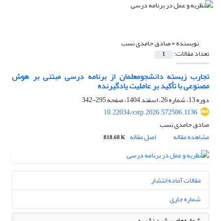
نویسنده =
صادق حامدی نسب
تعداد مقالات:
1
تجارب زیسته دانشجومعلمان از برنامه درسی مبتنی بر هوش
مصنوعی با تأکید بر عاملیت یادگیرنده
دوره 13، شماره 26، اسفند 1404، صفحه
295-342
10.22034/cstp.2026.572506.1136
صادق حامدی نسب
مشاهده مقاله
اصل مقاله
818.68 K
مقالات آماده انتشار
شماره جاری
شماره‌های پیشین نشریه