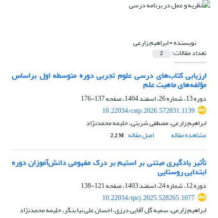
نویسنده =
ابراهیم زارعی
تعداد مقالات:
2
ارزیابی کتاب‌های درسی علوم تجربی دوره متوسطه اول براساس
مؤلفه‌های ماهیت علم
دوره 13، شماره 26، اسفند 1404، صفحه
137-176
10.22034/cstp.2026.572831.1139
ابراهیم زارعی، مصطفی شربتی، حلیمه محمدنژاد
مشاهده مقاله
اصل مقاله
2.2 M
تأثیر یادگیری مبتنی بر استیم بر درک مفهومی دانش‌آموزان دوره
ابتدایی روستایی
دوره 12، شماره 24، اسفند 1403، صفحه
121-138
10.22034/tpcj.2025.528265.1077
ابراهیم زارعی، سمیه گل آقایی درزی، احسان علی نیا بنگر، حلیمه محمدنژاد