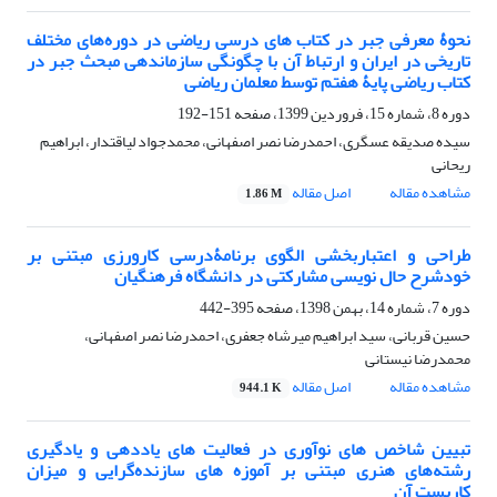
نحوۀ معرفی جبر در کتاب های درسی ریاضی در دوره‌های مختلف
تاریخی در ایران و ارتباط آن با چگونگی سازماندهی مبحث جبر در
کتاب ریاضی پایۀ هفتم توسط معلمان ریاضی
دوره 8، شماره 15، فروردین 1399، صفحه
151-192
سیده صدیقه عسگری، احمدرضا نصر اصفهانی، محمدجواد لیاقتدار، ابراهیم
ریحانی
مشاهده مقاله
اصل مقاله
1.86 M
طراحی و اعتباربخشی الگوی برنامۀدرسی کارورزی مبتنی بر
خودشرح حال نویسی مشارکتی در دانشگاه فرهنگیان
دوره 7، شماره 14، بهمن 1398، صفحه
395-442
حسین قربانی، سید ابراهیم میرشاه جعفری، احمدرضا نصر اصفهانی،
محمدرضا نیستانی
مشاهده مقاله
اصل مقاله
944.1 K
تبیین شاخص های نوآوری در فعالیت های یاددهی و یادگیری
رشته‌های هنری مبتنی بر آموزه های سازنده‌گرایی و میزان
کاربست آن