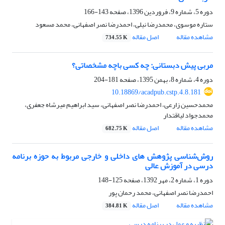
دوره 5، شماره 9، فروردین 1396، صفحه
143-166
ستاره موسوی، محمدرضا نیلی، احمدرضا نصر اصفهانی، محمد مسعود
مشاهده مقاله
اصل مقاله
734.55 K
مربی پیش دبستانی: چه کسی باچه مشخصاتی؟
دوره 4، شماره 8، بهمن 1395، صفحه
181-204
‎10.18869/acadpub.cstp.4.8.181
محمدحسین زارعی، احمدرضا نصر اصفهانی، سید ابراهیم میرشاه جعفری،
محمدجواد لیاقتدار
مشاهده مقاله
اصل مقاله
682.75 K
روش‌شناسی پژوهش‏ های داخلی و خارجی مربوط به حوزه برنامه
درسی در آموزش عالی
دوره 1، شماره 2، مهر 1392، صفحه
125-148
احمدرضا نصر اصفهانی، محمد رحمان پور
مشاهده مقاله
اصل مقاله
384.81 K