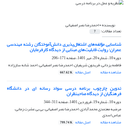
نویسنده =
احمدرضا نصر اصفهانی
تعداد مقالات:
7
شناسایی مؤلفه‌های اشتغال‌پذیری دانش‌آموختگان رشته مهندسی
عمران: روایت قابلیت‌های مبنایی از دیدگاه کارفرمایان
دوره 10، شماره 20، مهر 1401، صفحه
171-206
فاطمه یزدانی، فریدون شریفیان، احمدرضا نصر اصفهانی، احمد شانه ساززاده
مشاهده مقاله
اصل مقاله
667.62 K
تدوین چارچوب برنامه درسی سواد رسانه ای در دانشگاه
فرهنگیان از دیدگاه صاحبنظران
دوره 10، شماره 19، فروردین 1401، صفحه
311-344
مرضیه معتمدی محمدآبادی، احمدرضا نصر اصفهانی، بی بی عشرت زمانی،
عباس اسدی
مشاهده مقاله
اصل مقاله
799.74 K