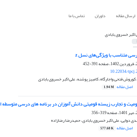
ارسال مقاله
داوران
تماس با ما
 اکبر خسروی بابادی
رسی متناسب با ویژگی‌های نسل z
391-452
10.22034/tpcj
 کوروش فتحی واجارگاه، کامبیز پوشنه، علی اکبر خسروی بابادی
اصل مقاله
1.94 M
ومیت و تجارب زیسته قومیتی دانش آموزان در برنامه های درسی متوسطه او
319-356
هدی دوایی، علی اکبر خسروی بابادی، حمیدرضا رضازاده
اصل مقاله
577.68 K