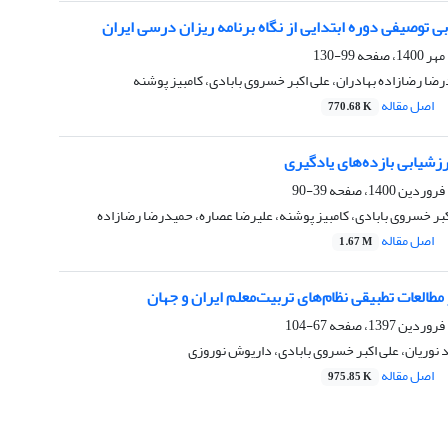
99-130
ضا رضازاده بهادران، علی اکبر خسروی بابادی، کامبیز پوشنه
اصل مقاله
770.68 K
شیابی بازده‌های ‌یادگیری
39-90
اکبر خسروی بابادی، کامبیز پوشنه، علیرضا عصاره، حمیدرضا رضازاده
اصل مقاله
1.67 M
طالعات تطبیقی نظام‌های تربیت‌معلم ایران و جهان
67-104
 نوریان، علی اکبر خسروی بابادی، داریوش نوروزی
اصل مقاله
975.85 K