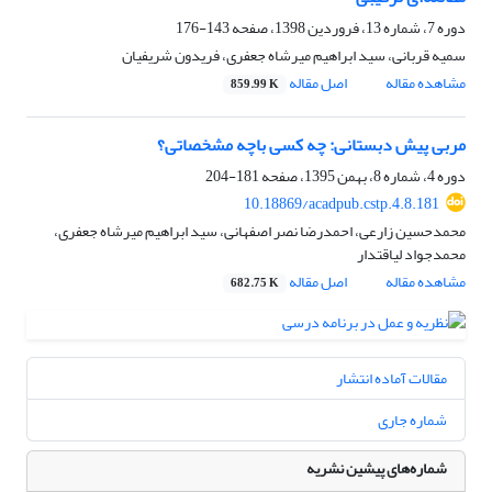
دوره 7، شماره 13، فروردین 1398، صفحه
143-176
سمیه قربانی، سید ابراهیم میرشاه جعفری، فریدون شریفیان
مشاهده مقاله
اصل مقاله
859.99 K
مربی پیش دبستانی: چه کسی باچه مشخصاتی؟
دوره 4، شماره 8، بهمن 1395، صفحه
181-204
‎10.18869/acadpub.cstp.4.8.181
محمدحسین زارعی، احمدرضا نصر اصفهانی، سید ابراهیم میرشاه جعفری،
محمدجواد لیاقتدار
مشاهده مقاله
اصل مقاله
682.75 K
مقالات آماده انتشار
شماره جاری
شماره‌های پیشین نشریه