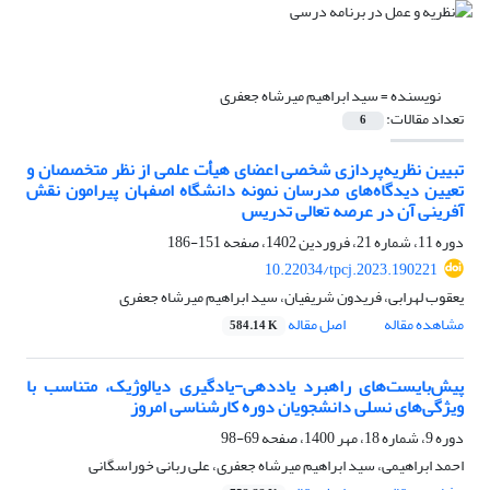
نویسنده =
سید ابراهیم میرشاه جعفری
تعداد مقالات:
6
تبیین نظریه‌پردازی شخصی اعضای هیأت علمی از نظر متخصصان و
تعیین دیدگاه‌های مدرسان نمونه دانشگاه اصفهان پیرامون نقش
آفرینی آن در عرصه تعالی تدریس
دوره 11، شماره 21، فروردین 1402، صفحه
151-186
10.22034/tpcj.2023.190221
یعقوب لهرابی، فریدون شریفیان، سید ابراهیم میرشاه جعفری
مشاهده مقاله
اصل مقاله
584.14 K
پیش‌بایست‌های راهبرد یاددهی-یادگیری دیالوژیک، متناسب با
ویژگی‌های نسلی دانشجویان دوره کارشناسی امروز
دوره 9، شماره 18، مهر 1400، صفحه
69-98
احمد ابراهیمی، سید ابراهیم میرشاه جعفری، علی ربانی خوراسگانی