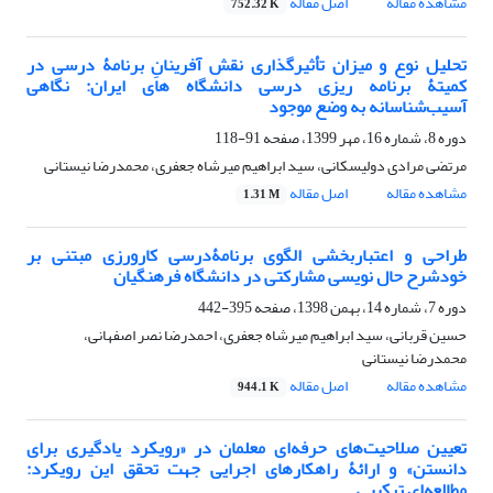
مشاهده مقاله
اصل مقاله
752.32 K
تحلیل نوع و میزان تأثیرگذاری نقش آفرینانِ برنامۀ درسی در
کمیتۀ برنامه ریزی درسی دانشگاه های ایران: نگاهی
آسیب‌شناسانه به وضع موجود
دوره 8، شماره 16، مهر 1399، صفحه
91-118
مرتضی مرادی دولیسکانی، سید ابراهیم میرشاه جعفری، محمدرضا نیستانی
مشاهده مقاله
اصل مقاله
1.31 M
طراحی و اعتباربخشی الگوی برنامۀدرسی کارورزی مبتنی بر
خودشرح حال نویسی مشارکتی در دانشگاه فرهنگیان
دوره 7، شماره 14، بهمن 1398، صفحه
395-442
حسین قربانی، سید ابراهیم میرشاه جعفری، احمدرضا نصر اصفهانی،
محمدرضا نیستانی
مشاهده مقاله
اصل مقاله
944.1 K
تعیین صلاحیت‌های حرفه‌ای معلمان در «رویکرد یادگیری برای
دانستن» و ارائۀ راهکارهای اجرایی جهت تحقق این رویکرد:
مطالعه‌ای ترکیبی