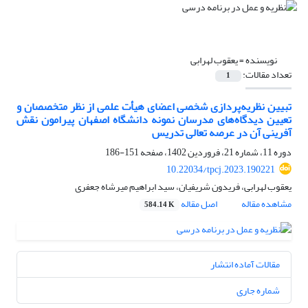
نویسنده =
یعقوب لهرابی
تعداد مقالات:
1
تبیین نظریه‌پردازی شخصی اعضای هیأت علمی از نظر متخصصان و
تعیین دیدگاه‌های مدرسان نمونه دانشگاه اصفهان پیرامون نقش
آفرینی آن در عرصه تعالی تدریس
دوره 11، شماره 21، فروردین 1402، صفحه
151-186
10.22034/tpcj.2023.190221
یعقوب لهرابی، فریدون شریفیان، سید ابراهیم میرشاه جعفری
مشاهده مقاله
اصل مقاله
584.14 K
مقالات آماده انتشار
شماره جاری