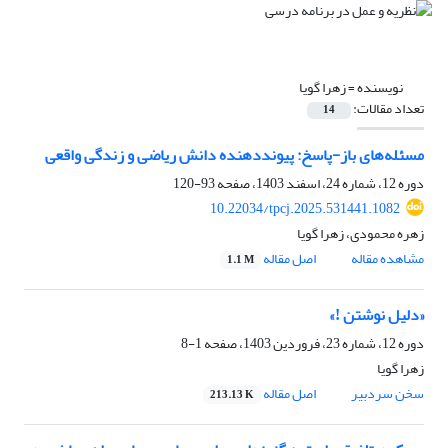
نویسنده =
زهرا گویا
تعداد مقالات:
14
مسئله‌های باز-پاسخ: پیوند‌دهنده دانش ریاضی و زندگی واقعی
دوره 12، شماره 24، اسفند 1403، صفحه
93-120
10.22034/tpcj.2025.531441.1082
زهره محمودی، زهرا گویا
مشاهده مقاله
اصل مقاله
1.1 M
«دلیل نوشتن !»
دوره 12، شماره 23، فروردین 1403، صفحه
1-8
زهرا گویا
سخن سردبیر
اصل مقاله
213.13 K