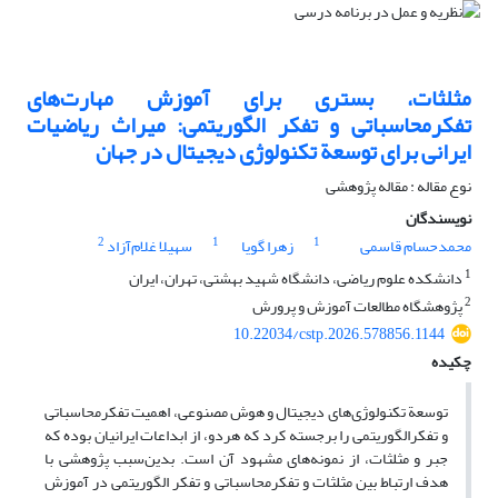
مثلثات، بستری برای آموزش مهارت‌های
تفکرمحاسباتی و تفکر الگوریتمی: میراث ریاضیات
ایرانی برای توسعة تکنولوژی دیجیتال در جهان
نوع مقاله : مقاله پژوهشی
نویسندگان
2
1
1
محمدحسام قاسمی
زهرا گویا
سهیلا غلام‌آزاد
1
دانشکده علوم ریاضی، دانشگاه شهید بهشتی، تهران، ایران
2
پژوهشگاه مطالعات آموزش و پرورش
10.22034/cstp.2026.578856.1144
چکیده
توسعة تکنولوژی‌های دیجیتال و هوش مصنوعی، اهمیت تفکرمحاسباتی
و تفکرالگوریتمی را برجسته کرد که هردو، از ابداعات ایرانیان بوده که
جبر و مثلثات، از نمونه‌های مشهود آن است. بدین‌سبب پژوهشی با
هدف ارتباط بین مثلثات و تفکرمحاسباتی و تفکر الگوریتمی در آموزش