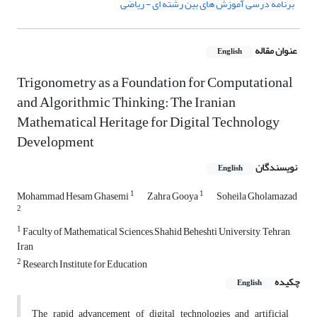
برنامه درسی آموزش های بین رشته ای - ریاضی
عنوان مقاله
English
Trigonometry as a Foundation for Computational
and Algorithmic Thinking: The Iranian
Mathematical Heritage for Digital Technology
Development
نویسندگان
English
1
1
Mohammad Hesam Ghasemi
Zahra Gooya
Soheila Gholamazad
2
1
Faculty of Mathematical Sciences,,Shahid Beheshti University, Tehran,
Iran
2
Research Institute for Education
چکیده
English
The rapid advancement of digital technologies and artificial