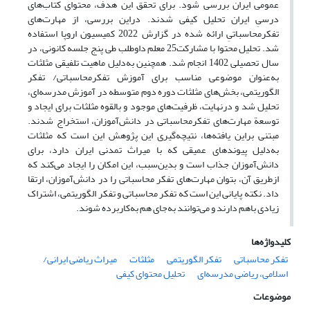
عمومی ایران بررسی شود. برای تحقق این هدف، محتوای کتاب‌های
درسیِ ایران تحلیل کیفی شدند. دراین بررسی، از مهارت‌های
تفکرمحاسباتیِ ارائه شده در گزارش 2022 کمیسیون اروپا استفاده
شد. تحلیل محتوا با مشارکت25 معلم داوطلب طی پنج جلسه کانونی، در
سال تحصیلی 1402 انجام شد. همچنین به‌دلیل ماهیت تلفیقی مثلثات
به‌عنوان موضوعی مناسب برای آموزش تفکرمحاسباتی/ تفکر
الگوریتمی، بخش‌های مثلثات دوره دوم متوسطه در آموزش مدرسه‌ای،
تحلیل شد و درنهایت، ظرفیت‌های موجود و بالقوه مثلثات برای ایجاد و
توسعة مهارت‌های تفکرمحاسباتی در دانش‌آموزان، استخراج شدند.
مبتنی براین یافته‌ها، نتیچه‌گیری این پژوهش این است که مثلثات
به‌دلیل پیوندهای عمیقی که با میراث تمدنی ایران دارد، برای
دانش‌آموزان جذاب است و بدین‌سبب، این امکان را ایجاد می‌کند که
ازطریق آن، بتوان مهارت‌های تفکر محاسباتی را در دانش‌آموزان، ارتقا
داد. نکته پایانی این است که تفکر محاسباتی و تفکر الگوریتمی، اشتراک
زیادی باهم دارند و می‌توانند به‌جای هم به‌کاربرده شوند.
کلیدواژه‌ها
تفکر محاسباتی
تفکر الگوریتمی
مثلثات
میراث ریاضی ایرانی/
اسلامی، ریاضی مدرسه‌ای
تحلیل محتوای کیفی
موضوعات