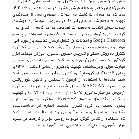
پیش‌آزمون-پس‌آزمون با گروه کنترل بود. جامعه آماری شامل کلیه
دانش‌آموزان دختر پایه هفتم شهر مشهد در سال تحصیلی ۱۴۰۱-۱۴۰۲
بود که در دوران بازگشت به آموزش حضوری پس از همه‌گیری
کووید-۱۹ انجام شد. از میان آنها ۶۰ نفر به روش نمونه‌گیری خوشه‌ای
چندمرحله‌ای انتخاب و به‌صورت تصادفی در دو گروه ۳۰ نفری قرار
گرفتند. گروه آزمایش طی ۹ جلسه ۹۰ دقیقه‌ای با استفاده از پلتفرم
Google Classroom و امکانات آن شامل ارسال تکالیف، بازخورد آنی،
مواد چندرسانه‌ای و تعامل مجازی آموزش دیدند، در حالی که گروه
کنترل به روش سنتی و تدریس حضوری معمول آموزش دیدند. ابزار
گردآوری داده‌ها شامل آزمون‌های عملکردی محقق‌ساخته برای سنجش
مهارت‌آموزی و پرسشنامه کیفیت یادگیری (رحمانی آخکند، ۱۳۸۹) با
پایایی ۰/۸۴ (آلفای کرونباخ) بود که روایی آنها توسط متخصصان تأیید
شد. داده‌ها با استفاده از آزمون t مستقل و تحلیل کوواریانس
چندمتغیره (MANCOVA) تحلیل شدند. نتایج نشان داد که گروه
آزمایش در مهارت‌آموزی (F=۷۴/۰۴۳, p=۰/۰۰۰، η²=۰/۵۶۹) و کیفیت
یادگیری (F=۱۹/۶۵۴, p=۰/۰۰۰، η²=۰/۲۶۰) عملکرد به‌طور معناداری
بهتری نسبت به گروه کنترل داشت. اندازه اثر محاسبه‌شده
نشان‌دهنده تأثیر قوی مداخله آموزشی بود. این یافته‌ها تأیید می‌کند
که استفاده از کلاس گوگل می‌تواند روشی مؤثر و کارآمد در بهبود
مهارت‌آموزی و ارتقای کیفیت یادگیری دانش‌آموزان باشد.