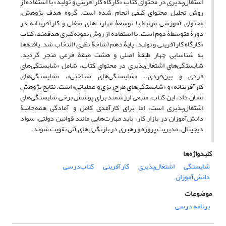
اشتغال‌پذیری در محتوای کتاب «کارگاه کارآفرینی و تولید» با استفاده از
روش تحلیل محتوای کیفی انجام شده است. گروه هدف پژوهش،
محتوای آموزشی مرتبط با توسعۀ مهارت‌های شغلی و کارآفرینانه در
دورۀ متوسطۀ دوم است. با استفاده از روش نمونه‌گیری هدفمند، کتاب
«کارگاه کارآفرینی و تولید» پایۀ دهم (شاخۀ نظری) انتخاب شد. یافته‌ها
به شناسایی چهار طبقۀ اصلی و هشت طبقۀ فرعی منجر گردید.
شایستگی‌های اشتغال‌پذیری در محتوای کتاب، شامل «شایستگی‌های
فردی و بین‌فردی»، «شایستگی‌های شناختی»، «شایستگی‌های
کارآفرینانه» و «شایستگی‌های طرح‌ریزی و عملیاتی» است. نتایج پژوهش
نشان داد، این کتاب، منبعی ارزشمند برای پوشش برخی شایستگی‌های
اشتغال‌پذیری است، اما برای کارآمدی کامل و آمادگی همه‌جانبۀ
دانش‌آموزان در بازار کار، باید مهارت‌هایی مانند قوانین دولتی، سواد
دیجیتال، مدیریت پروژه و رهبری در بازنگری‌های آتی تقویت شوند.
کلیدواژه‌ها
شایستگی
اشتغال‌پذیری
کارآفرینی
کتاب‌درسی
دانش‌آموزان
موضوعات
برنامه درسی